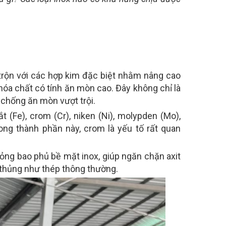
rộn với các hợp kim đặc biệt nhằm nâng cao
óa chất có tính ăn mòn cao. Đây không chỉ là
 chống ăn mòn vượt trội.
t (Fe), crom (Cr), niken (Ni), molypden (Mo),
ong thành phần này, crom là yếu tố rất quan
mỏng bao phủ bề mặt inox, giúp ngăn chặn axit
ị thủng như thép thông thường.