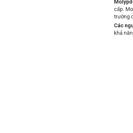
Molypd
cấp. Mo
trường c
Các ngu
khả năn