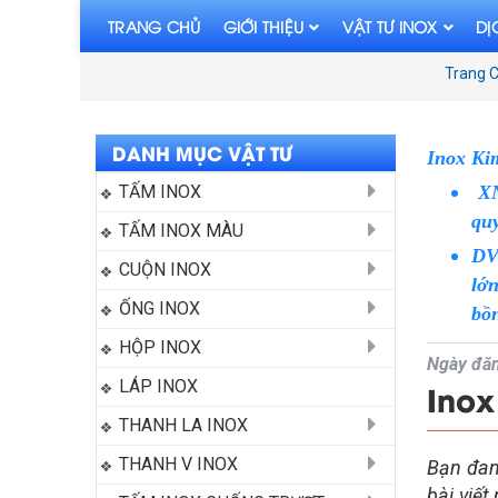
TRANG CHỦ
GIỚI THIỆU
VẬT TƯ INOX
DỊ
Trang 
DANH MỤC VẬT TƯ
Inox Ki
TẤM INOX
XNK
qu
TẤM INOX MÀU
DV
CUỘN INOX
lớ
ỐNG INOX
bồn
HỘP INOX
Ngày đăn
LÁP INOX
Inox
THANH LA INOX
THANH V INOX
Bạn đang
bài viết