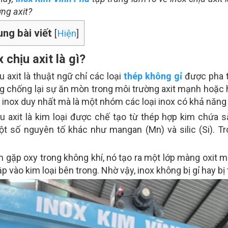
ng axit?
ung bài viết
[
Hiện
]
x chịu axit là gì?
u axit là thuật ngữ chỉ các loại
thép không gỉ
được pha t
g chống lại sự ăn mòn trong môi trường axit mạnh hoặc h
i inox duy nhất mà là một nhóm các loại inox có khả năng
ịu axit là kim loại được chế tạo từ thép hợp kim chứa sắ
t số nguyên tố khác như mangan (Mn) và silic (Si). Tr
m gặp oxy trong không khí, nó tạo ra một lớp màng oxit 
 vào kim loại bên trong. Nhờ vậy, inox không bị gỉ hay b