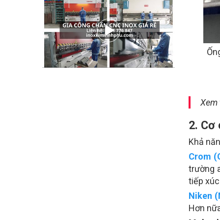
Ống
Xem 
2. Cơ
Khả năn
Crom (
trường 
tiếp xúc
Niken (
Hơn nữa