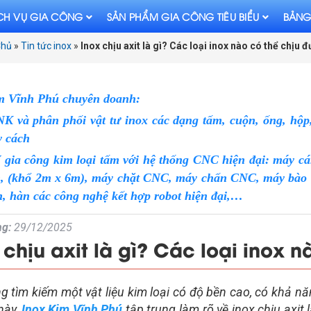
CH VỤ GIA CÔNG
SẢN PHẨM GIA CÔNG TIÊU BIỂU
BẢNG
Chủ
»
Tin tức inox
»
Inox chịu axit là gì? Các loại inox nào có thể chịu đ
m Vĩnh Phú chuyên doanh:
 và phân phối vật tư inox các dạng tấm, cuộn, ống, hộp, 
y cách
 gia công kim loại tấm với hệ thống CNC hiện đại: máy cá
n, (khổ 2m x 6m), máy chặt CNC, máy chấn CNC, máy bào V 
, hàn các công nghệ kết hợp robot hiện đại,…
g:
29/12/2025
 chịu axit là gì? Các loại inox n
 tìm kiếm một vật liệu kim loại có độ bền cao, có khả nă
 này,
Inox Kim Vĩnh Phú
tập trung làm rõ về inox chịu axit