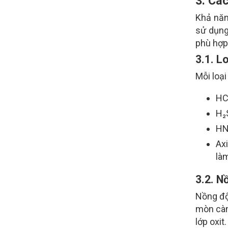
3. Cá
Khả năn
sử dụng
phù hợp 
3.1. Lo
Mỗi loạ
HCl
H₂
HNO
Ax
là
3.2. N
Nồng độ
mòn càn
lớp oxit.