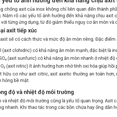
c yếu tố ảnh hưởng đến khả năng chịu axit
g chống axit của inox không chỉ liên quan đến thành p
. Nắm rõ các yếu tố ảnh hưởng đến khả năng chịu axit 
với từng ứng dụng, từ đó giảm thiểu nguy cơ ăn mòn và ch
ại axit tiếp xúc
i axit sẽ có cách thức và mức độ ăn mòn riêng. Đặc điểm 
 (axit clohidric) có khả năng ăn mòn mạnh, đặc biệt là i
SO₄ (axit sunfuric) có khả năng ăn mòn nhanh ở nhiệt độ
₃ (axit nitric) ít ảnh hưởng hơn nhờ tính oxi hóa giúp hồ
it hữu cơ như axit citric, axit axetic thường an toàn hơ
m hỏng bề mặt.
ồng độ và nhiệt độ môi trường
 và nhiệt độ môi trường cũng là yếu tố quan trọng. Axit 
g nhanh. Khi thao tác trong các bồn chứa hay ống dẫn hó