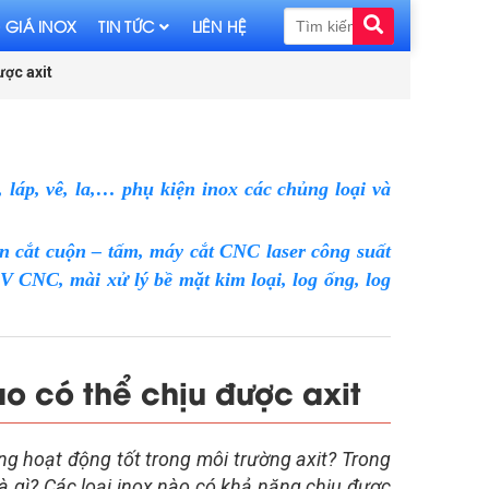
 GIÁ INOX
TIN TỨC
LIÊN HỆ
ược axit
láp, vê, la,… phụ kiện inox các chủng loại và
n cắt cuộn – tấm, máy cắt CNC laser công suất
CNC, mài xử lý bề mặt kim loại, log ống, log
ào có thể chịu được axit
ng hoạt động tốt trong môi trường axit? Trong
 là gì? Các loại inox nào có khả năng chịu được