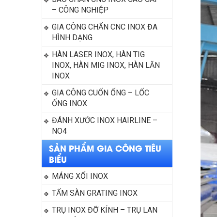
– CÔNG NGHIỆP
GIA CÔNG CHẤN CNC INOX ĐA 
HÌNH DẠNG
HÀN LASER INOX, HÀN TIG 
INOX, HÀN MIG INOX, HÀN LĂN 
INOX
GIA CÔNG CUỐN ỐNG – LỐC 
ỐNG INOX
ĐÁNH XƯỚC INOX HAIRLINE – 
NO4
SẢN PHẨM GIA CÔNG TIÊU
BIỂU
MÁNG XỐI INOX
TẤM SÀN GRATING INOX
TRỤ INOX ĐỠ KÍNH – TRỤ LAN 