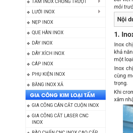
TẤM INOX CHỐNG TRƯỢT
môi trườ
LƯỚI INOX
Nội d
NẸP INOX
QUE HÀN INOX
1. Ino
DÂY INOX
Inox chị
khả năn
DÂY XÍCH INOX
một loạ
CÁP INOX
Inox ch
PHỤ KIỆN INOX
cùng mộ
trọng.
BĂNG INOX XẢ
Khi cro
GIA CÔNG KIM LOẠI TẤM
xâm nhập
GIA CÔNG CÁN CẮT CUỘN INOX
GIA CÔNG CẮT LASER CNC 
INOX
BÀO CHẤN CNC INOX CAO CẤP 