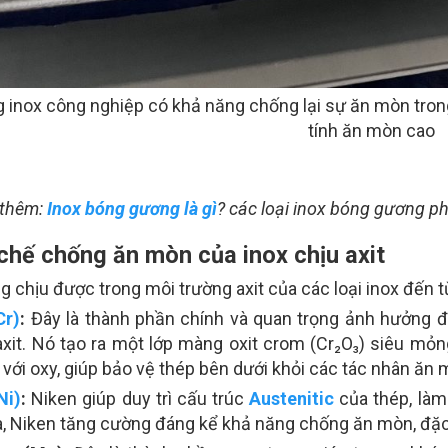
 inox công nghiệp có khả năng chống lại sự ăn mòn tron
tính ăn mòn cao
thêm:
Inox bóng gương là gì
? các loại inox bóng gương p
 chế chống ăn mòn của inox chịu axit
g chịu được trong môi trường axit của các loại inox đến 
Cr)
:
Đây là thành phần chính và quan trọng ảnh hưởng 
axit. Nó tạo ra một lớp màng oxit crom (Cr₂O₃) siêu mỏng
 với oxy, giúp bảo vệ thép bên dưới khỏi các tác nhân ăn
Ni)
:
Niken giúp duy trì cấu trúc
Austenitic
của thép, làm
, Niken tăng cường đáng kể khả năng chống ăn mòn, đặc b