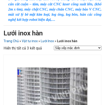
cán cắt cuộn – tấm, máy cắt CNC laser công suất lớn, (khổ
2m x 6m), máy chặt CNC, máy chấn CNC, máy bào V CNC,
mài xử lý bề mặt kim loại, log ống, log bồn, hàn các công
nghệ kết hợp robot hiện đại,…
Lưới inox hàn
Trang Chủ
»
Vật tư inox
»
Lưới Inox
»
Lưới inox hàn
Hiển thị tất cả 3 kết quả