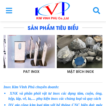
SẢN PHẨM TIÊU BIỂU
PAT INOX
MẶT BÍCH INOX
T
Inox Kim Vĩnh Phú chuyên doanh:
XNK và phân phối vật tư inox các dạng tấm, cuộn, ống,
hộp, láp, vê, la,… phụ kiện inox các chủng loại và quy cách
DV gia công kim loại tấm với hệ thống CNC hiện đại: máy