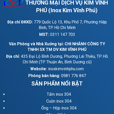
Lưới hàn inox
THƯƠNG MẠI DỊCH VỤ KIM VĨNH
PHÚ (Inox Kim Vĩnh Phú)
Lưới inox hàn được tạo ra từ quá trình hàn chập các sợi thép
không rỉ lại với nhau thành các tấm lưới liên kết bằng máy
hàn tự động có tiết diện lớn và công suất cao.
Địa chỉ ĐKKD:
779 Quốc Lộ 13, Khu Phố 7, Phường Hiệp
Bình, TP. Hồ Chí Minh
Lưới hàn inox là sản phẩm được nhập khẩu từ nước ngoài
về, thông thường 1 cuộn dài 30m.
MST:
0311 147 703
Các chủng loại của lưới inox hàn
Văn Phòng và Nhà Xưởng tại: CHI NHÁNH CÔNG TY
Lưới inox gồm có các chủng loại phổ biến sau:
TNHH SX TM DV KIM VĨNH PHÚ
Địa chỉ:
435 Đại Lộ Bình Dương, Phường Lái Thiêu, TP. Hồ
Lưới inox hàn 201
:
được làm từ mác thép SUS 201,
Chí Minh (TP. Thuận An, Bình Dương cũ)
có giá thành rẻ, phù hợp các công trình không yêu cầu
Website:
inoxkimvinhphu.com
cao về độ bền, độ oxy hóa.
Phòng bán hàng:
0981 776 847
Lưới inox hàn 304
:
được làm từ mác thép SUS 304,
có giá thành cao hơn loại lưới inox 201 tuy nhiên chất
SẢN PHẨM NỔI BẬT
lượng lại tốt hơn 201.
Tấm inox 304
Lưới inox hàn 316
:
được làm từ mác thép SUS 316,
có chi phí cao nên ít được thị trường Việt Nam lựa
Cuộn inox 304
chọn. Tuy nhiên, đây là loại lưới có chất lượng tốt nhất.
Ống – Hộp inox 304