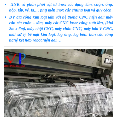
XNK và phân phối vật tư inox các dạng tấm, cuộn, ống,
hộp, láp, vê, la,… phụ kiện inox các chủng loại và quy cách
DV gia công kim loại tấm với hệ thống CNC hiện đại: máy
cán cắt cuộn – tấm, máy cắt CNC laser công suất lớn, (khổ
2m x 6m), máy chặt CNC, máy chấn CNC, máy bào V CNC,
mài xử lý bề mặt kim loại, log ống, log bồn, hàn các công
nghệ kết hợp robot hiện đại,…