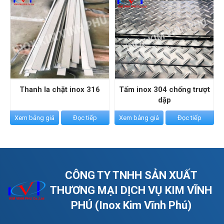
Thanh la chặt inox 316
Tấm inox 304 chống trượt
dập
Xem bảng giá
Đọc tiếp
Xem bảng giá
Đọc tiếp
CÔNG TY TNHH SẢN XUẤT
THƯƠNG MẠI DỊCH VỤ KIM VĨNH
PHÚ (Inox Kim Vĩnh Phú)