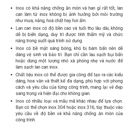
Inox có khả năng chống ăn mòn và han gỉ rất tốt, lan
can làm từ inox không bị ảnh hưởng bởi môi trường
như mưa, nắng, hoá chất hay hơi ẩm.
Lan can inox có độ bền cao và tuổi thọ lâu dài, không
dễ bị biến dạng, duy trì được tính thẩm mỹ và chức
năng trong suốt quá trình sử dụng.
Inox có bề mặt sáng bóng, khó bị bám bẩn nên dễ
dàng vệ sinh và bảo trì. Bạn chỉ cần lau sạch bụi bẩn
hoặc dùng một lượng nhỏ xà phòng nhẹ và nước để
làm sạch lan can inox.
Chất liệu inox có thể được gia công để tạo ra các kiểu
dáng, hoa văn và thiết kế đa dạng, phù hợp với phong
cách và yêu cầu của từng công trình, mang lại vẻ đẹp
sang trọng và hiện đại cho không gian.
Inox có nhiều loại và mẫu mã khác nhau để lựa chọn.
Bạn có thể chọn inox 304 hoặc inox 316, tùy thuộc vào
yêu cầu về độ bền và khả năng chống ăn mòn của
công trình.