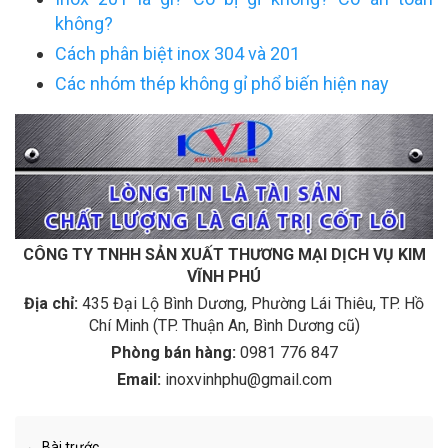
không?
Cách phân biệt inox 304 và 201
Các nhóm thép không gỉ phổ biến hiện nay
CÔNG TY TNHH SẢN XUẤT THƯƠNG MẠI DỊCH VỤ KIM
VĨNH PHÚ
Địa chỉ:
435 Đại Lộ Bình Dương, Phường Lái Thiêu, TP. Hồ
Chí Minh (TP. Thuận An, Bình Dương cũ)
Phòng bán hàng:
0981 776 847
Email:
inoxvinhphu@gmail.com
← Bài trước