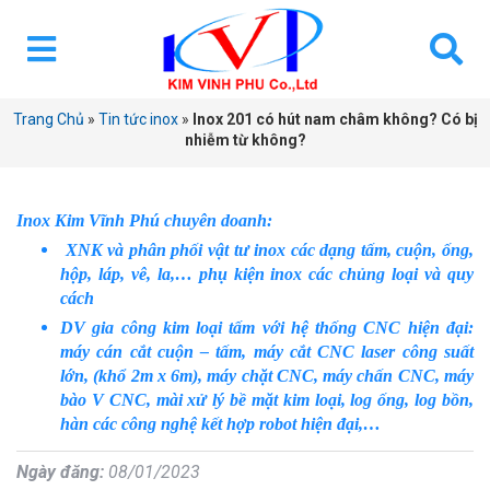
Trang Chủ
»
Tin tức inox
»
Inox 201 có hút nam châm không? Có bị
nhiễm từ không?
Inox Kim Vĩnh Phú chuyên doanh:
XNK và phân phối vật tư inox các dạng tấm, cuộn, ống,
hộp, láp, vê, la,… phụ kiện inox các chủng loại và quy
cách
DV gia công kim loại tấm với hệ thống CNC hiện đại:
máy cán cắt cuộn – tấm, máy cắt CNC laser công suất
lớn, (khổ 2m x 6m), máy chặt CNC, máy chấn CNC, máy
bào V CNC, mài xử lý bề mặt kim loại, log ống, log bồn,
hàn các công nghệ kết hợp robot hiện đại,…
Ngày đăng:
08/01/2023