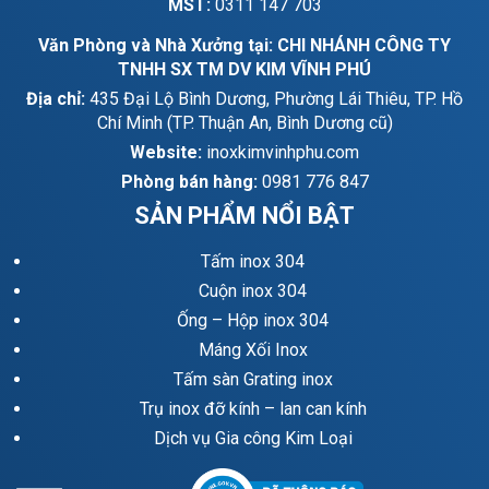
MST:
0311 147 703
Văn Phòng và Nhà Xưởng tại: CHI NHÁNH CÔNG TY
TNHH SX TM DV KIM VĨNH PHÚ
Địa chỉ:
435 Đại Lộ Bình Dương, Phường Lái Thiêu, TP. Hồ
Chí Minh (TP. Thuận An, Bình Dương cũ)
Website:
inoxkimvinhphu.com
Phòng bán hàng:
0981 776 847
SẢN PHẨM NỔI BẬT
Tấm inox 304
Cuộn inox 304
Ống – Hộp inox 304
Máng Xối Inox
Tấm sàn Grating inox
Trụ inox đỡ kính – lan can kính
Dịch vụ Gia công Kim Loại