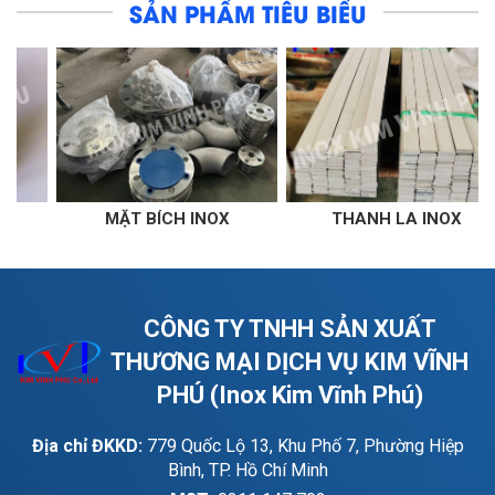
SẢN PHẨM TIÊU BIỂU
ÍCH INOX
THANH LA INOX
THANH V 
CÔNG TY TNHH SẢN XUẤT
THƯƠNG MẠI DỊCH VỤ KIM VĨNH
PHÚ (Inox Kim Vĩnh Phú)
Địa chỉ ĐKKD:
779 Quốc Lộ 13, Khu Phố 7, Phường Hiệp
Bình, TP. Hồ Chí Minh