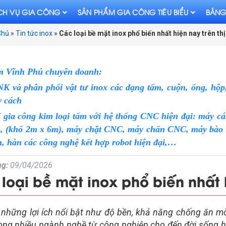
CH VỤ GIA CÔNG
SẢN PHẨM GIA CÔNG TIÊU BIỂU
BẢNG
Chủ
»
Tin tức inox
»
Các loại bề mặt inox phổ biến nhất hiện nay trên th
m Vĩnh Phú chuyên doanh:
 và phân phối vật tư inox các dạng tấm, cuộn, ống, hộp, 
y cách
 gia công kim loại tấm với hệ thống CNC hiện đại: máy cá
n, (khổ 2m x 6m), máy chặt CNC, máy chấn CNC, máy bào V 
, hàn các công nghệ kết hợp robot hiện đại,…
g:
09/04/2026
loại bề mặt inox phổ biến nhất h
i những lợi ích nổi bật như độ bền, khả năng chống ăn m
rong nhiều ngành nghề từ công nghiệp cho đến đời sống h