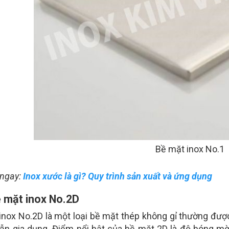
Bề mặt inox No.1
ngay:
Inox xước là gì? Quy trình sản xuất và ứng dụng
ề mặt inox No.2D
inox No.2D là một loại bề mặt thép không gỉ thường đượ
lẫn gia dụng. Điểm nổi bật của bề mặt 2D là độ bóng mờ