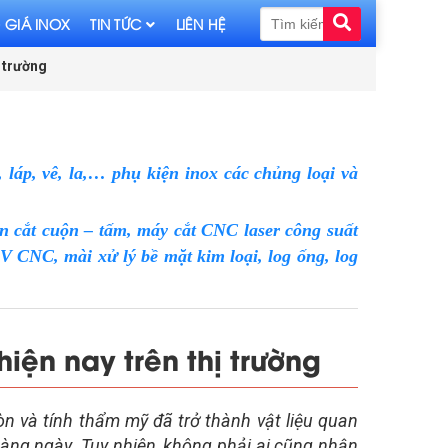
 GIÁ INOX
TIN TỨC
LIÊN HỆ
ị trường
láp, vê, la,… phụ kiện inox các chủng loại và
n cắt cuộn – tấm, máy cắt CNC laser công suất
CNC, mài xử lý bề mặt kim loại, log ống, log
iện nay trên thị trường
òn và tính thẩm mỹ đã trở thành vật liệu quan
àng ngày. Tuy nhiên, không phải ai cũng nhận