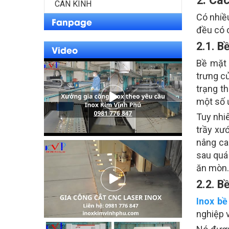
CAN KÍNH
Có nhiều
Fanpage
đều có c
2.1. B
Video
Bề mặt 
trưng củ
trạng t
một số 
Tuy nhi
trầy xư
nâng ca
sau quá
ăn mòn.
2.2. B
Inox bề
nghiệp v