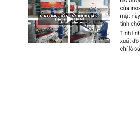
Nó được
của ino
mặt này
tính ch
Tính lin
xuất đồ
chỉ là 