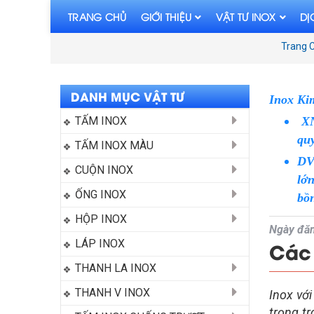
TRANG CHỦ
GIỚI THIỆU
VẬT TƯ INOX
DỊ
Trang 
DANH MỤC VẬT TƯ
Inox Ki
TẤM INOX
XNK
qu
TẤM INOX MÀU
DV
CUỘN INOX
lớ
ỐNG INOX
bồn
HỘP INOX
Ngày đăn
LÁP INOX
Các 
THANH LA INOX
THANH V INOX
Inox vớ
trọng t