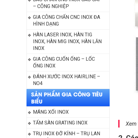
– CÔNG NGHIỆP
GIA CÔNG CHẤN CNC INOX ĐA 
HÌNH DẠNG
HÀN LASER INOX, HÀN TIG 
INOX, HÀN MIG INOX, HÀN LĂN 
INOX
GIA CÔNG CUỐN ỐNG – LỐC 
ỐNG INOX
ĐÁNH XƯỚC INOX HAIRLINE – 
NO4
SẢN PHẨM GIA CÔNG TIÊU
BIỂU
MÁNG XỐI INOX
TẤM SÀN GRATING INOX
Xem 
TRỤ INOX ĐỠ KÍNH – TRỤ LAN 
2. Các