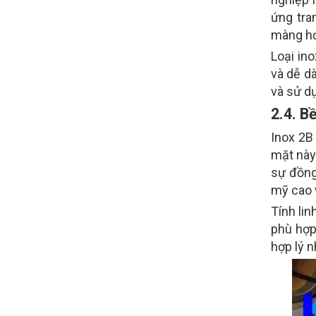
ứng tra
màng h
Loại in
và dễ d
và sử d
2.4. B
Inox 2B
mặt này
sự đồng
mỹ cao 
Tính li
phù hợp
hợp lý n