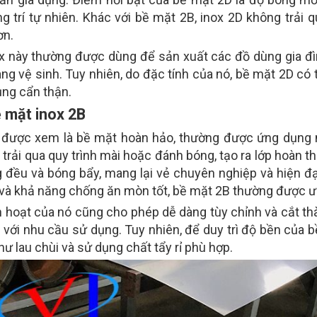
ng trí tự nhiên. Khác với bề mặt 2B, inox 2D không trải 
ơn.
ox này thường được dùng để sản xuất các đồ dùng gia đì
àng vệ sinh. Tuy nhiên, do đặc tính của nó, bề mặt 2D c
ụng cẩn thận.
ề mặt inox 2B
 được xem là bề mặt hoàn hảo, thường được ứng dụng nh
 trải qua quy trình mài hoặc đánh bóng, tạo ra lớp hoàn 
 đều và bóng bẩy, mang lại vẻ chuyên nghiệp và hiện đạ
và khả năng chống ăn mòn tốt, bề mặt 2B thường được ưu
nh hoạt của nó cũng cho phép dễ dàng tùy chỉnh và cắt t
 với nhu cầu sử dụng. Tuy nhiên, để duy trì độ bền của b
hư lau chùi và sử dụng chất tẩy rỉ phù hợp.