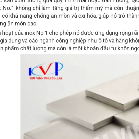
 sản xuất thông qua quy trình mài hoặc đánh bóng, tạ
x No.1 không chỉ làm tăng giá trị thẩm mỹ mà còn thuận t
 có khả năng chống ăn mòn và oxi hóa, giúp nó trở thàn
ống ăn mòn cao.
h hoạt của inox No.1 cho phép nó được ứng dụng rộng rãi t
 gia dụng và các ngành công nghiệp như ô tô và hàng khô
sản phẩm chất lượng mà còn là một khoản đầu tư khôn ng