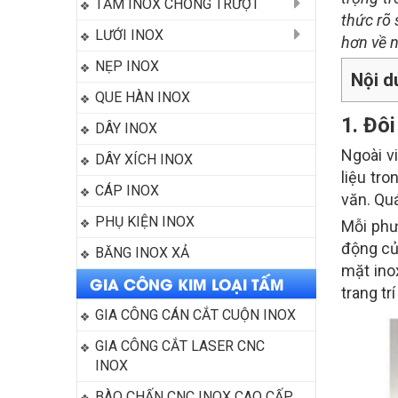
TẤM INOX CHỐNG TRƯỢT
thức rõ 
LƯỚI INOX
hơn về n
NẸP INOX
Nội d
QUE HÀN INOX
1. Đôi
DÂY INOX
Ngoài v
DÂY XÍCH INOX
liệu tr
CÁP INOX
văn. Qu
PHỤ KIỆN INOX
Mỗi phư
động của
BĂNG INOX XẢ
mặt inox
GIA CÔNG KIM LOẠI TẤM
trang trí
GIA CÔNG CÁN CẮT CUỘN INOX
GIA CÔNG CẮT LASER CNC 
INOX
BÀO CHẤN CNC INOX CAO CẤP 