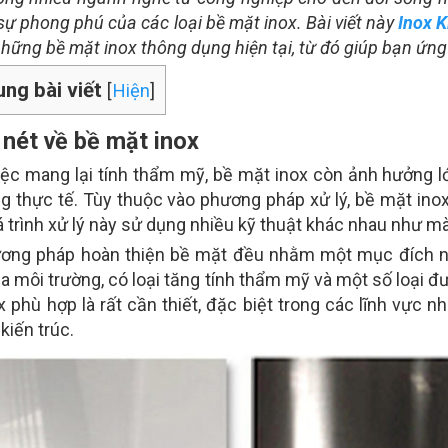
sự phong phú của các loại bề mặt inox. Bài viết này
Inox 
hững bề mặt inox thông dụng hiện tại, từ đó giúp bạn ứng
ung bài viết
[
Hiện
]
 nét về bề mặt inox
iệc mang lại tính thẩm mỹ, bề mặt inox còn ảnh hưởng 
ong thực tế. Tùy thuộc vào phương pháp xử lý, bề mặt ino
á trình xử lý này sử dụng nhiều kỹ thuật khác nhau như m
ơng pháp hoàn thiện bề mặt đều nhằm một mục đích nh
 môi trường, có loại tăng tính thẩm mỹ và một số loại đư
 phù hợp là rất cần thiết, đặc biệt trong các lĩnh vực n
 kiến trúc.