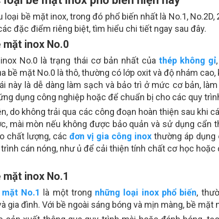
 loại bề mặt inox, trong đó phổ biến nhất là No.1, No.2D, 2
ác đặc điểm riêng biệt, tìm hiểu chi tiết ngay sau đây.
ề mặt inox No.0
inox No.0 là trạng thái cơ bản nhất của
thép không gỉ
a bề mặt No.0 là thô, thường có lớp oxit và độ nhám cao,
hái này là dễ dàng làm sạch và bảo trì ở mức cơ bản, l
ứng dụng công nghiệp hoặc để chuẩn bị cho các quy trình 
ên, do không trải qua các công đoạn hoàn thiện sau khi c
ớc, mài mòn nếu không được bảo quản và sử dụng cẩn 
o chất lượng, các
đơn vị gia công inox
thường áp dụng 
 trình cán nóng, như ủ để cải thiện tính chất cơ học ho
ề mặt inox No.1
 mặt No.1
là một trong
những loại inox phổ biến
, thư
à gia đình. Với bề ngoài sáng bóng và mịn màng, bề mặt n