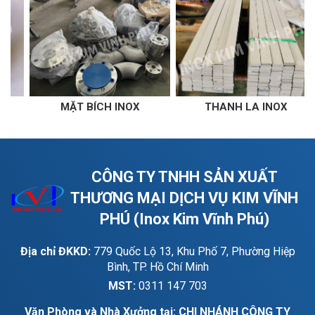
CH INOX
THANH LA INOX
THANH V I
CÔNG TY TNHH SẢN XUẤT
THƯƠNG MẠI DỊCH VỤ KIM VĨNH
PHÚ (Inox Kim Vĩnh Phú)
Địa chỉ ĐKKD:
779 Quốc Lộ 13, Khu Phố 7, Phường Hiệp
Bình, TP. Hồ Chí Minh
MST:
0311 147 703
Văn Phòng và Nhà Xưởng tại: CHI NHÁNH CÔNG TY