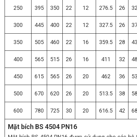
250
395
350
22
12
276.5
26
3
300
445
400
22
12
327.5
26
3
350
505
460
22
16
359.5
28
4
400
565
515
26
16
411
32
4
450
615
565
26
20
462
36
5
500
670
620
26
20
513.5
38
5
600
780
725
30
20
616.5
42
6
Mặt bích BS 4504 PN16
Mặt bích BS 4504 PN16 được sử dụng cho các hệ 