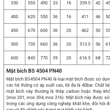
350
555
490
33
16
359.5
42
4
400
620
550
36
16
411
46
5
450
670
600
36
20
462
50
5
500
730
660
36
20
513.5
56
6
600
845
770
39
20
616.5
68
7
Mặt bích BS 4504 PN40
Mặt bích BS4504 PN40 là loại mặt bích được sử dụn
các hệ thống có áp suất cao, tối đa là 40bar. Chất li
mặt bích này thường là thép carbon hoặc thép khô
(inox 201, inox 304, inox 316). Mặt bích này được s
trong các ứng dụng công nghiệp khắt khe, đòi hỏi 
cao và độ chính xác trong quá trình vận hành.