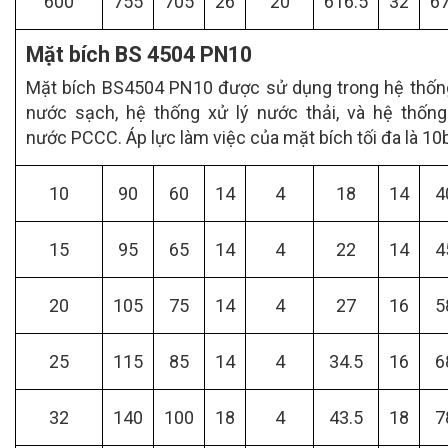
600
755
705
26
20
616.5
32
6
Mặt bích BS 4504 PN10
Mặt bích BS4504 PN10 được sử dụng trong hệ thốn
nước sạch, hệ thống xử lý nước thải, và hệ thốn
nước PCCC. Áp lực làm việc của mặt bích tối đa là 10b
10
90
60
14
4
18
14
4
15
95
65
14
4
22
14
4
20
105
75
14
4
27
16
5
25
115
85
14
4
34.5
16
6
32
140
100
18
4
43.5
18
7