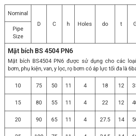
Nominal
D
C
h
Holes
do
t
Pipe
Size
Mặt bích BS 4504 PN6
Mặt bích BS4504 PN6 được sử dụng cho các loạ
bơm, phụ kiện, van, y lọc, rọ bơm có áp lực tối đa là 6b
10
75
50
11
4
18
12
3
15
80
55
11
4
22
12
4
20
90
65
11
4
27.5
14
5