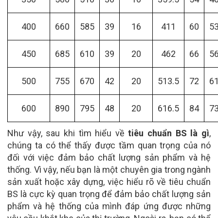
400
660
585
39
16
411
60
5
450
685
610
39
20
462
66
5
500
755
670
42
20
513.5
72
6
600
890
795
48
20
616.5
84
7
Như vậy, sau khi tìm hiểu về
tiêu chuẩn BS là gì
,
chúng ta có thể thấy được tầm quan trọng của nó
đối với việc đảm bảo chất lượng sản phẩm và hệ
thống. Vì vậy, nếu bạn là một chuyên gia trong ngành
sản xuất hoặc xây dựng, việc hiểu rõ về tiêu chuẩn
BS là cực kỳ quan trọng để đảm bảo chất lượng sản
phẩm và hệ thống của mình đáp ứng được những