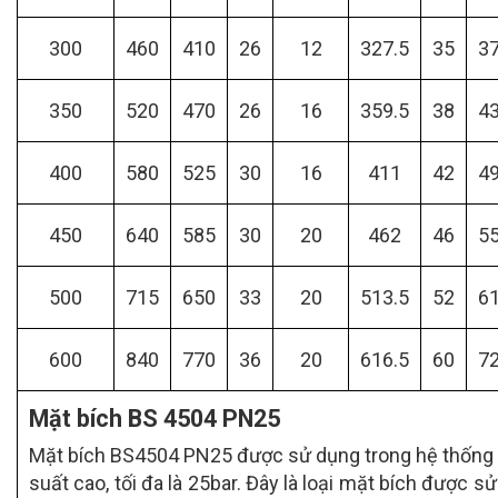
300
460
410
26
12
327.5
35
3
350
520
470
26
16
359.5
38
4
400
580
525
30
16
411
42
4
450
640
585
30
20
462
46
5
500
715
650
33
20
513.5
52
6
600
840
770
36
20
616.5
60
7
Mặt bích BS 4504 PN25
Mặt bích BS4504 PN25 được sử dụng trong hệ thống 
suất cao, tối đa là 25bar. Đây là loại mặt bích được s