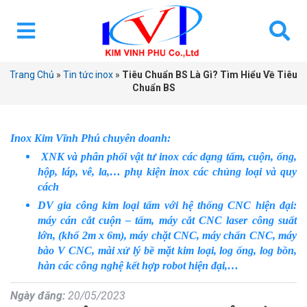
Trang Chủ
»
Tin tức inox
»
Tiêu Chuẩn BS Là Gì? Tìm Hiểu Về Tiêu
Chuẩn BS
Inox Kim Vĩnh Phú chuyên doanh:
XNK và phân phối vật tư inox các dạng tấm, cuộn, ống,
hộp, láp, vê, la,… phụ kiện inox các chủng loại và quy
cách
DV gia công kim loại tấm với hệ thống CNC hiện đại:
máy cán cắt cuộn – tấm, máy cắt CNC laser công suất
lớn, (khổ 2m x 6m), máy chặt CNC, máy chấn CNC, máy
bào V CNC, mài xử lý bề mặt kim loại, log ống, log bồn,
hàn các công nghệ kết hợp robot hiện đại,…
Ngày đăng:
20/05/2023