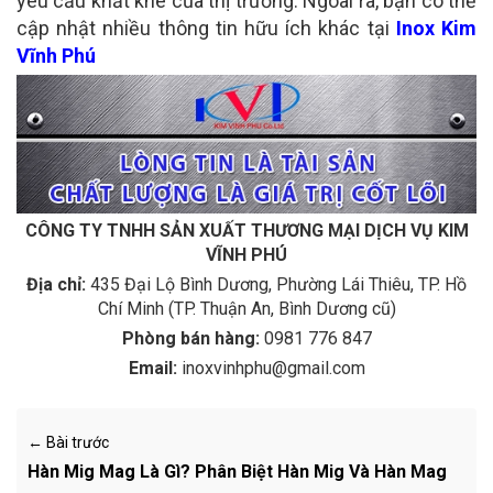
yêu cầu khắt khe của thị trường. Ngoài ra, bạn có thể
cập nhật nhiều thông tin hữu ích khác tại
Inox Kim
Vĩnh Phú
CÔNG TY TNHH SẢN XUẤT THƯƠNG MẠI DỊCH VỤ KIM
VĨNH PHÚ
Địa chỉ:
435 Đại Lộ Bình Dương, Phường Lái Thiêu, TP. Hồ
Chí Minh (TP. Thuận An, Bình Dương cũ)
Phòng bán hàng:
0981 776 847
Email:
inoxvinhphu@gmail.com
← Bài trước
Hàn Mig Mag Là Gì? Phân Biệt Hàn Mig Và Hàn Mag