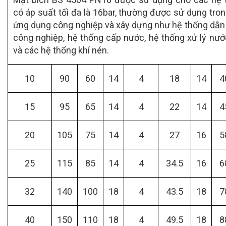
có áp suất tối đa là 16bar, thường được sử dụng tro
ứng dụng công nghiệp và xây dựng như hệ thống dẫn
công nghiệp, hệ thống cấp nước, hệ thống xử lý nướ
và các hệ thống khí nén.
10
90
60
14
4
18
14
4
15
95
65
14
4
22
14
4
20
105
75
14
4
27
16
5
25
115
85
14
4
34.5
16
6
32
140
100
18
4
43.5
18
7
40
150
110
18
4
49.5
18
8