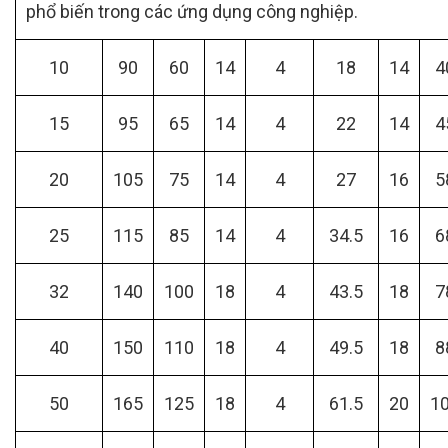
phổ biến trong các ứng dụng công nghiệp.
10
90
60
14
4
18
14
4
15
95
65
14
4
22
14
4
20
105
75
14
4
27
16
5
25
115
85
14
4
34.5
16
6
32
140
100
18
4
43.5
18
7
40
150
110
18
4
49.5
18
8
50
165
125
18
4
61.5
20
1