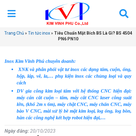
Trang Chủ
»
Tin tức inox
»
Tiêu Chuẩn Mặt Bích BS Là Gì? BS 4504
PN6 PN10
Inox Kim Vĩnh Phú chuyên doanh:
XNK và phân phối vật tư inox các dạng tấm, cuộn, ống,
hộp, láp, vê, la,… phụ kiện inox các chủng loại và quy
cách
DV gia công kim loại tấm với hệ thống CNC hiện đại:
máy cán cắt cuộn – tấm, máy cắt CNC laser công suất
lớn, (khổ 2m x 6m), máy chặt CNC, máy chấn CNC, máy
bào V CNC, mài xử lý bề mặt kim loại, log ống, log bồn,
hàn các công nghệ kết hợp robot hiện đại,…
Ngày đăng:
20/10/2023