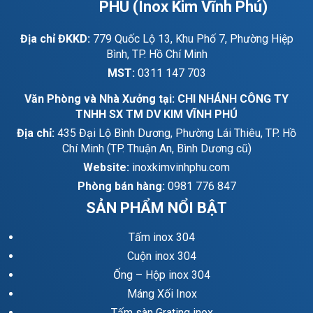
PHÚ (Inox Kim Vĩnh Phú)
Địa chỉ ĐKKD:
779 Quốc Lộ 13, Khu Phố 7, Phường Hiệp
Bình, TP. Hồ Chí Minh
MST:
0311 147 703
Văn Phòng và Nhà Xưởng tại: CHI NHÁNH CÔNG TY
TNHH SX TM DV KIM VĨNH PHÚ
Địa chỉ:
435 Đại Lộ Bình Dương, Phường Lái Thiêu, TP. Hồ
Chí Minh (TP. Thuận An, Bình Dương cũ)
Website:
inoxkimvinhphu.com
Phòng bán hàng:
0981 776 847
SẢN PHẨM NỔI BẬT
Tấm inox 304
Cuộn inox 304
Ống – Hộp inox 304
Máng Xối Inox
Tấm sàn Grating inox