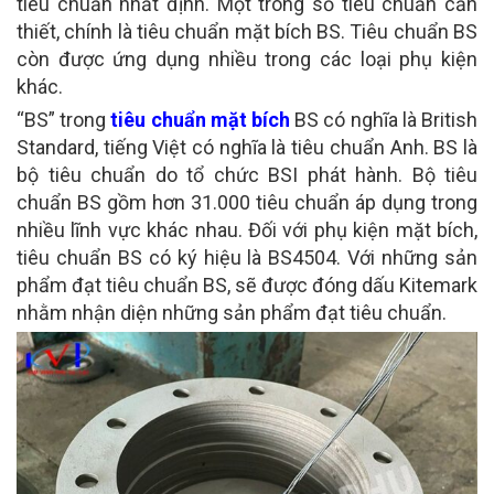
tiêu chuẩn nhất định. Một trong số tiêu chuẩn cần
thiết, chính là tiêu chuẩn mặt bích BS. Tiêu chuẩn BS
còn được ứng dụng nhiều trong các loại phụ kiện
khác.
“BS” trong
tiêu chuẩn mặt bích
BS có nghĩa là British
Standard, tiếng Việt có nghĩa là tiêu chuẩn Anh. BS là
bộ tiêu chuẩn do tổ chức BSI phát hành. Bộ tiêu
chuẩn BS gồm hơn 31.000 tiêu chuẩn áp dụng trong
nhiều lĩnh vực khác nhau. Đối với phụ kiện mặt bích,
tiêu chuẩn BS có ký hiệu là BS4504. Với những sản
phẩm đạt tiêu chuẩn BS, sẽ được đóng dấu Kitemark
nhằm nhận diện những sản phẩm đạt tiêu chuẩn.