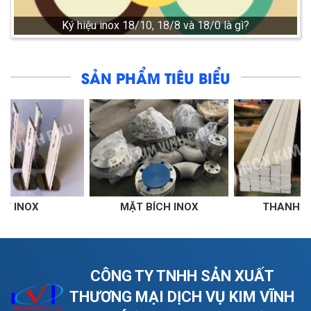
Ký hiệu inox 18/10, 18/8 và 18/0 là gì?
SẢN PHẨM TIÊU BIỂU
MẶT BÍCH INOX
THANH LA INOX
CÔNG TY TNHH SẢN XUẤT
THƯƠNG MẠI DỊCH VỤ KIM VĨNH