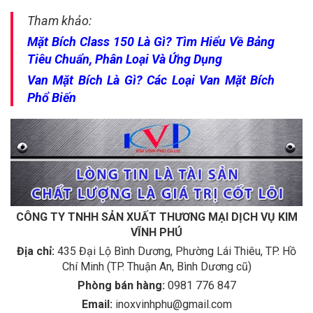
Tham khảo:
Mặt Bích Class 150 Là Gì? Tìm Hiểu Về Bảng
Tiêu Chuẩn, Phân Loại Và Ứng Dụng
Van Mặt Bích Là Gì? Các Loại Van Mặt Bích
Phổ Biến
CÔNG TY TNHH SẢN XUẤT THƯƠNG MẠI DỊCH VỤ KIM
VĨNH PHÚ
Địa chỉ:
435 Đại Lộ Bình Dương, Phường Lái Thiêu, TP. Hồ
Chí Minh (TP. Thuận An, Bình Dương cũ)
Phòng bán hàng:
0981 776 847
Email:
inoxvinhphu@gmail.com