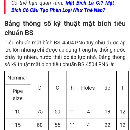
Có thể bạn quan tâm:
Mặt Bích Là Gì? Mặt
Bích Có Cấu Tạo Phân Loại Như Thế Nào?
Bảng thông số kỹ thuật mặt bích tiêu
chuẩn BS
Tiêu chuẩn mặt bích BS 4504 PN6 tuy chịu được áp
lực lớn nhưng chỉ được áp dụng trong hệ thống nước
chảy tự nhiên, nước thải có áp lực nhỏ. Bảng thông
số kỹ thuật mặt bích tiêu chuẩn BS 4504 PN6 là:
Nominal
D
C
h
Holes
do
t
Pipe
size
10
75
50
11
4
18
12
15
80
55
11
4
22
12