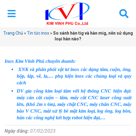
Trang Chủ
»
Tin tức inox
»
So sánh hàn tig và hàn mig, nên sử dụng
loại hàn nào?
Inox Kim Vĩnh Phú chuyên doanh:
XNK và phân phối vật tư inox các dạng tấm, cuộn, ống,
hộp, láp, vê, la,… phụ kiện inox các chủng loại và quy
cách
DV gia công kim loại tấm với hệ thống CNC hiện đại:
máy cán cắt cuộn – tấm, máy cắt CNC laser công suất
lớn, (khổ 2m x 6m), máy chặt CNC, máy chấn CNC, máy
bào V CNC, mài xử lý bề mặt kim loại, log ống, log bồn,
hàn các công nghệ kết hợp robot hiện đại,…
Ngày đăng:
07/02/2023