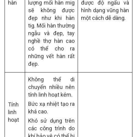
hàn
lượng mối hàn mig
được độ ngấu và
sẽ không được
hình dạng vũng hàn
đẹp như khi hàn
một cách dễ dàng.
tig. Mối hàn thường
ngẫu và đẹp, tay
nghề thợ hàn cao
có thể cho ra
những vết hàn rất
đẹp.
Không thể di
chuyển nhiều nên
tính linh hoạt kém.
Bức xạ nhiệt tạo ra
Tính
khá cao.
linh
hoạt
Khó sử dụng trên
các công trình do
khí bảo vệ có thể bị