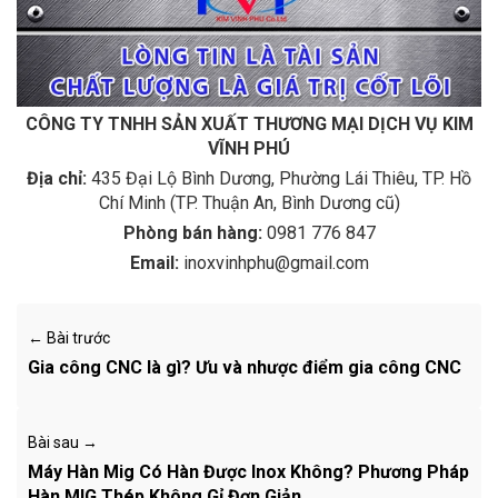
CÔNG TY TNHH SẢN XUẤT THƯƠNG MẠI DỊCH VỤ KIM
VĨNH PHÚ
Địa chỉ:
435 Đại Lộ Bình Dương, Phường Lái Thiêu, TP. Hồ
Chí Minh (TP. Thuận An, Bình Dương cũ)
Phòng bán hàng:
0981 776 847
Email:
inoxvinhphu@gmail.com
← Bài trước
Gia công CNC là gì? Ưu và nhược điểm gia công CNC
Bài sau →
Máy Hàn Mig Có Hàn Được Inox Không? Phương Pháp
Hàn MIG Thép Không Gỉ Đơn Giản