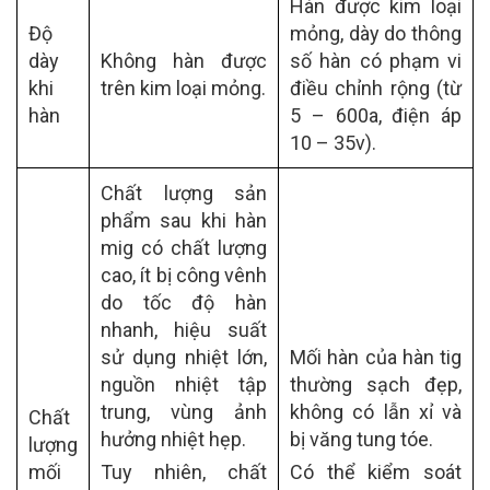
Hàn được kim loại
Độ
mỏng, dày do thông
dày
Không hàn được
số hàn có phạm vi
khi
trên kim loại mỏng.
điều chỉnh rộng (từ
hàn
5 – 600a, điện áp
10 – 35v).
Chất lượng sản
phẩm sau khi hàn
mig có chất lượng
cao, ít bị công vênh
do tốc độ hàn
nhanh, hiệu suất
sử dụng nhiệt lớn,
Mối hàn của hàn tig
nguồn nhiệt tập
thường sạch đẹp,
trung, vùng ảnh
không có lẫn xỉ và
Chất
hưởng nhiệt hẹp.
bị văng tung tóe.
lượng
mối
Tuy nhiên, chất
Có thể kiểm soát