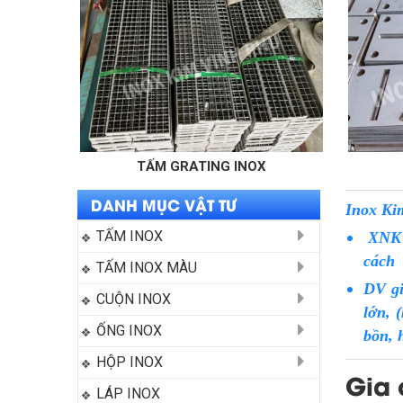
TẤM GRATING INOX
BẢN MÃ IN
DANH MỤC VẬT TƯ
Inox Ki
TẤM INOX
XNK v
cách
TẤM INOX MÀU
DV gi
CUỘN INOX
lớn, 
ỐNG INOX
bồn, 
HỘP INOX
Gia 
LÁP INOX