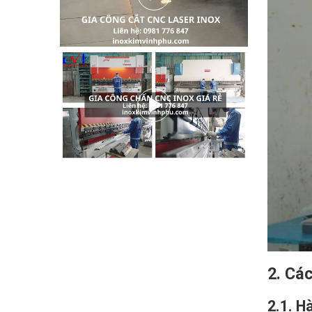
2. Cá
2.1. H