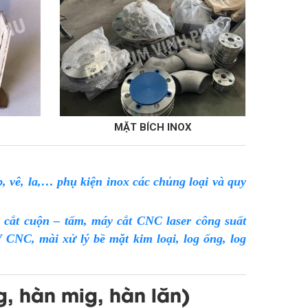
MẶT BÍCH INOX
THANH LA I
, vê, la,… phụ kiện inox các chủng loại và quy
 cắt cuộn – tấm, máy cắt CNC laser công suất
NC, mài xử lý bề mặt kim loại, log ống, log
g, hàn mig, hàn lăn)