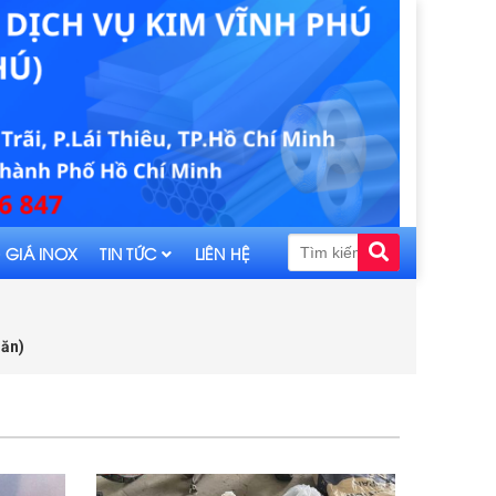
 GIÁ INOX
TIN TỨC
LIÊN HỆ
lăn)