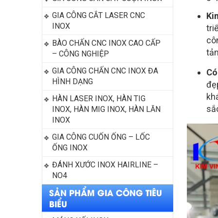
GIA CÔNG CẮT LASER CNC 
Ki
INOX
tri
côn
BÀO CHẤN CNC INOX CAO CẤP 
tả
– CÔNG NGHIỆP
GIA CÔNG CHẤN CNC INOX ĐA 
Có
HÌNH DẠNG
đẹ
kh
HÀN LASER INOX, HÀN TIG 
sắc
INOX, HÀN MIG INOX, HÀN LĂN 
INOX
GIA CÔNG CUỐN ỐNG – LỐC 
ỐNG INOX
ĐÁNH XƯỚC INOX HAIRLINE – 
NO4
SẢN PHẨM GIA CÔNG TIÊU
BIỂU