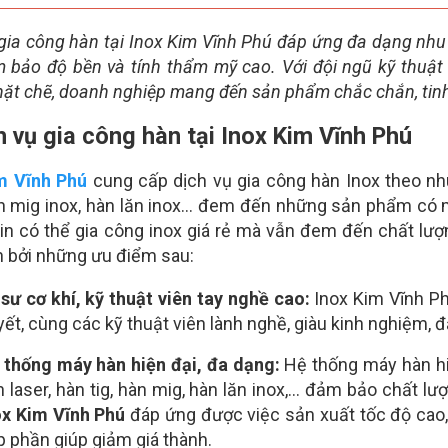
 gia công hàn tại Inox Kim Vĩnh Phú đáp ứng đa dạng nhu 
m bảo độ bền và tính thẩm mỹ cao. Với đội ngũ kỹ thuật
hặt chẽ, doanh nghiệp mang đến sản phẩm chắc chắn, tinh
h vụ gia công hàn tại Inox Kim Vĩnh Phú
m Vĩnh Phú
cung cấp dịch vụ gia công hàn Inox theo nhu
àn mig inox, hàn lăn inox… đem đến những sản phẩm có m
tin có thể gia công inox giá rẻ mà vẫn đem đến chất lư
n bởi những ưu điểm sau:
 sư cơ khí, kỹ thuật viên tay nghề cao:
Inox Kim Vĩnh Ph
yết, cùng các kỹ thuật viên lành nghề, giàu kinh nghiệm,
 thống máy hàn hiện đại, đa dạng:
Hệ thống máy hàn h
n laser, hàn tig, hàn mig, hàn lăn inox,… đảm bảo chất l
ox Kim Vĩnh Phú
đáp ứng được việc sản xuất tốc độ cao,
p phần giúp giảm giá thành.