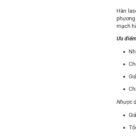
Hàn las
phương 
mạch hà
Ưu điểm
Nh
Ch
Gi
Chấ
Nhược đ
Giá
Tốc