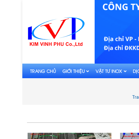
TRANG CHỦ
GIỚI THIỆU
VẬT TƯ INOX
DỊ
Tra