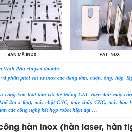
OX
PAT INOX
m Vĩnh Phú chuyên doanh:
à phân phối vật tư inox các dạng tấm, cuộn, ống, hộp, láp
a công kim loại tấm với hệ thống CNC hiện đại: máy cán
(khổ 2m x 6m), máy chặt CNC, máy chấn CNC, máy bào V C
hàn các công nghệ kết hợp robot hiện đại,…
công hàn inox (hàn laser, hàn ti