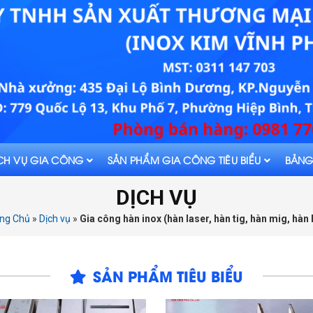
CH VỤ GIA CÔNG
SẢN PHẨM GIA CÔNG TIÊU BIỂU
BẢNG
DỊCH VỤ
ng Chủ
»
Dịch vụ
»
Gia công hàn inox (hàn laser, hàn tig, hàn mig, hàn 
SẢN PHẨM TIÊU BIỂU