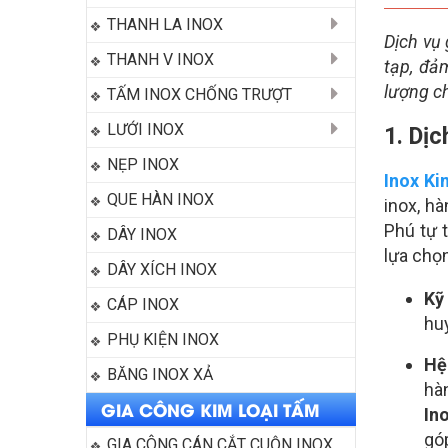
THANH LA INOX
Dịch vụ
THANH V INOX
tạp, đả
lượng c
TẤM INOX CHỐNG TRƯỢT
LƯỚI INOX
1. Dịc
NẸP INOX
Inox Ki
QUE HÀN INOX
inox, h
Phú tự 
DÂY INOX
lựa chọ
DÂY XÍCH INOX
Kỹ
CÁP INOX
hu
PHỤ KIỆN INOX
Hệ
BĂNG INOX XẢ
hà
GIA CÔNG KIM LOẠI TẤM
In
gó
GIA CÔNG CÁN CẮT CUỘN INOX