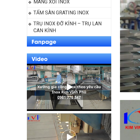
MÁNG XỐI INOX
TẤM SÀN GRATING INOX
TRỤ INOX ĐỠ KÍNH – TRỤ LAN 
CAN KÍNH
Fanpage
Video