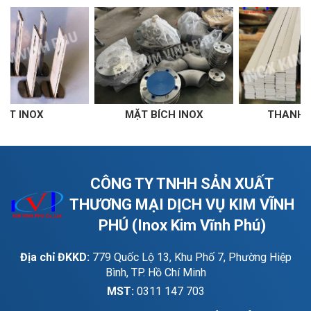
 BÍCH INOX
THANH LA INOX
THANH V
CÔNG TY TNHH SẢN XUẤT
THƯƠNG MẠI DỊCH VỤ KIM VĨNH
PHÚ (Inox Kim Vĩnh Phú)
Địa chỉ ĐKKD:
779 Quốc Lộ 13, Khu Phố 7, Phường Hiệp
Bình, TP. Hồ Chí Minh
MST:
0311 147 703