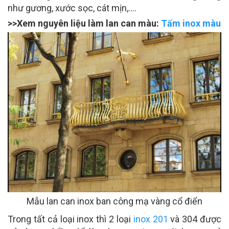
như gương, xước sọc, cát mịn,….
>>Xem nguyên liệu làm lan can màu:
Tấm inox màu
Mẫu lan can inox ban công mạ vàng cổ điển
Trong tất cả loại inox thì 2 loại
inox 201
và 304 được