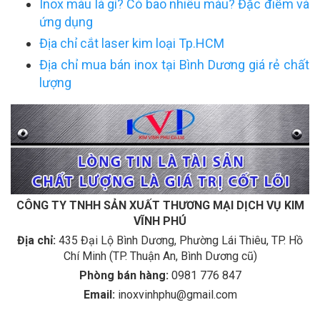
Inox màu là gì? Có bao nhiêu màu? Đặc điểm và
ứng dụng
Địa chỉ cắt laser kim loại Tp.HCM
Địa chỉ mua bán inox tại Bình Dương giá rẻ chất
lượng
CÔNG TY TNHH SẢN XUẤT THƯƠNG MẠI DỊCH VỤ KIM
VĨNH PHÚ
Địa chỉ:
435 Đại Lộ Bình Dương, Phường Lái Thiêu, TP. Hồ
Chí Minh (TP. Thuận An, Bình Dương cũ)
Phòng bán hàng:
0981 776 847
Email:
inoxvinhphu@gmail.com