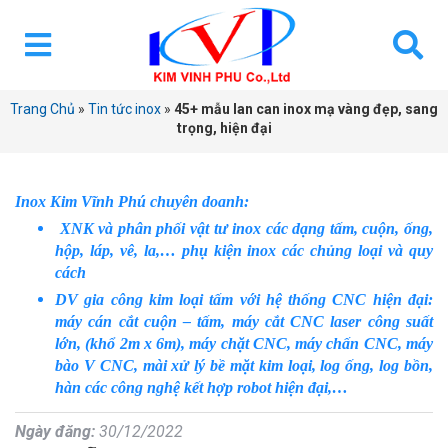
Trang Chủ
»
Tin tức inox
»
45+ mẫu lan can inox mạ vàng đẹp, sang
trọng, hiện đại
Inox Kim Vĩnh Phú chuyên doanh:
XNK và phân phối vật tư inox các dạng tấm, cuộn, ống,
hộp, láp, vê, la,… phụ kiện inox các chủng loại và quy
cách
DV gia công kim loại tấm với hệ thống CNC hiện đại:
máy cán cắt cuộn – tấm, máy cắt CNC laser công suất
lớn, (khổ 2m x 6m), máy chặt CNC, máy chấn CNC, máy
bào V CNC, mài xử lý bề mặt kim loại, log ống, log bồn,
hàn các công nghệ kết hợp robot hiện đại,…
Ngày đăng:
30/12/2022