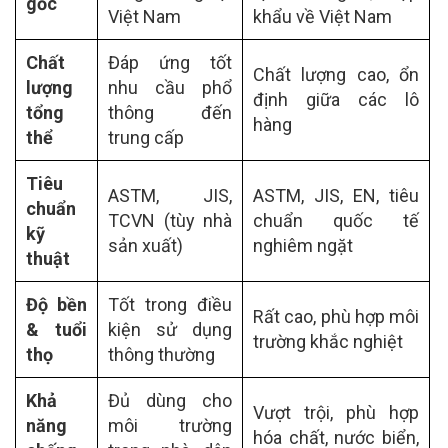
gốc
Việt Nam
khẩu về Việt Nam
Chất
Đáp ứng tốt
Chất lượng cao, ổn
lượng
nhu cầu phổ
định giữa các lô
tổng
thông đến
hàng
thể
trung cấp
Tiêu
ASTM, JIS,
ASTM, JIS, EN, tiêu
chuẩn
TCVN (tùy nhà
chuẩn quốc tế
kỹ
sản xuất)
nghiêm ngặt
thuật
Độ bền
Tốt trong điều
Rất cao, phù hợp môi
& tuổi
kiện sử dụng
trường khắc nghiệt
thọ
thông thường
Khả
Đủ dùng cho
Vượt trội, phù hợp
năng
môi trường
hóa chất, nước biển,