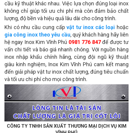
cầu kỹ thuật khác nhau. Việc lựa chọn đúng loại inox
không chỉ giúp tối ưu chi phí mà còn đảm bảo chất
lượng, độ bền và hiệu quả lâu dài cho công trình.
Khi có nhu cầu cung cấp
vật tư inox các loại
hoặc
gia công inox theo yêu cầu
, quý khách hàng hãy liên
hệ ngay Inox Kim Vĩnh Phú
0981 776 847
để được tư
vấn chi tiết và báo giá nhanh chóng. Với nguồn hàng
inox nhập khẩu chính hãng, cùng đội ngũ kỹ thuật
giàu kinh nghiệm, Inox Kim Vĩnh Phú cam kết mang
đến giải pháp vật tư inox chất lượng, đúng tiêu chuẩn
và tối ưu chi phí cho mọi công trình.
CÔNG TY TNHH SẢN XUẤT THƯƠNG MẠI DỊCH VỤ KIM
VĨNH PHÚ