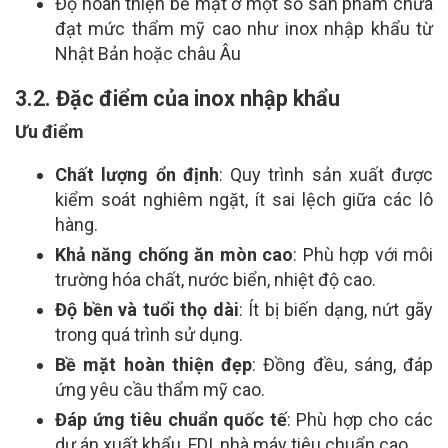
Độ hoàn thiện bề mặt ở một số sản phẩm chưa
đạt mức thẩm mỹ cao như inox nhập khẩu từ
Nhật Bản hoặc châu Âu
3.2. Đặc điểm của inox nhập khẩu
Ưu điểm
Chất lượng ổn định
: Quy trình sản xuất được
kiểm soát nghiêm ngặt, ít sai lệch giữa các lô
hàng.
Khả năng chống ăn mòn cao
: Phù hợp với môi
trường hóa chất, nước biển, nhiệt độ cao.
Độ bền và tuổi thọ dài
: Ít bị biến dạng, nứt gãy
trong quá trình sử dụng.
Bề mặt hoàn thiện đẹp
: Đồng đều, sáng, đáp
ứng yêu cầu thẩm mỹ cao.
Đáp ứng tiêu chuẩn quốc tế
: Phù hợp cho các
dự án xuất khẩu, FDI, nhà máy tiêu chuẩn cao.