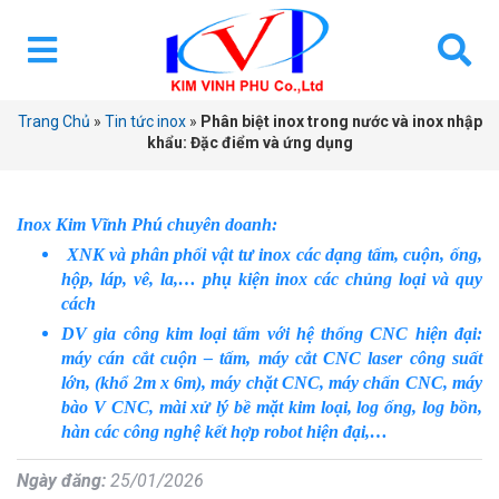
Trang Chủ
»
Tin tức inox
»
Phân biệt inox trong nước và inox nhập
khẩu: Đặc điểm và ứng dụng
Inox Kim Vĩnh Phú chuyên doanh:
XNK và phân phối vật tư inox các dạng tấm, cuộn, ống,
hộp, láp, vê, la,… phụ kiện inox các chủng loại và quy
cách
DV gia công kim loại tấm với hệ thống CNC hiện đại:
máy cán cắt cuộn – tấm, máy cắt CNC laser công suất
lớn, (khổ 2m x 6m), máy chặt CNC, máy chấn CNC, máy
bào V CNC, mài xử lý bề mặt kim loại, log ống, log bồn,
hàn các công nghệ kết hợp robot hiện đại,…
Ngày đăng:
25/01/2026