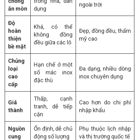
chống
trong nhà, dân
ngoài trời
ăn mòn
dụng
Độ
Khá, có thể
hoàn
Đẹp, đồng đều, thẩm
không đồng
thiện
mỹ cao
đều giữa các lô
bề mặt
Chủng
Hạn chế ở một
loại
Đa dạng, nhiều dòng
số mác inox
cao
inox chuyên dụng
đặc thù
cấp
Thấp, cạnh
Giá
Cao hơn do chi phí
tranh, dễ tiếp
thành
nhập khẩu
cận
Nguồn
Ổn định, dễ chủ
Phụ thuộc lịch nhập
cung
động số lượng
và thị trường quốc tế