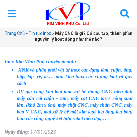
Trang Chủ
»
Tin tức inox
»
Máy CNC là gì? Có cấu tạo, thành phần
nguyên lý hoạt động như thế nào?
Inox Kim Vĩnh Phú chuyên doanh:
XNK và phân phối vật tư inox các dạng tấm, cuộn, ống,
hộp, láp, vê, la,… phụ kiện inox các chủng loại và quy
cách
DV gia công kim loại tấm với hệ thống CNC hiện đại:
máy cán cắt cuộn – tấm, máy cắt CNC laser công suất
lớn, (khổ 2m x 6m), máy chặt CNC, máy chấn CNC, máy
bào V CNC, mài xử lý bề mặt kim loại, log ống, log bồn,
hàn các công nghệ kết hợp robot hiện đại,…
Ngày đăng:
17/01/2023