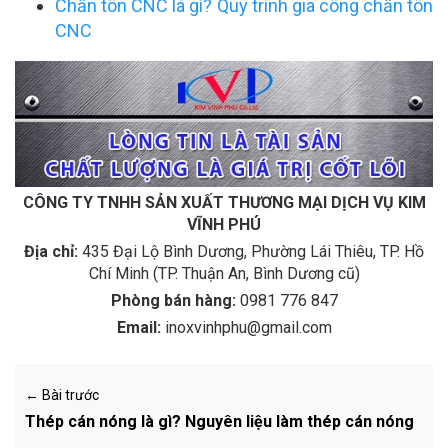
Chấn tôn CNC là gì? Quy trình gia công chấn tôn
CNC
CÔNG TY TNHH SẢN XUẤT THƯƠNG MẠI DỊCH VỤ KIM
VĨNH PHÚ
Địa chỉ:
435 Đại Lộ Bình Dương, Phường Lái Thiêu, TP. Hồ
Chí Minh (TP. Thuận An, Bình Dương cũ)
Phòng bán hàng:
0981 776 847
Email:
inoxvinhphu@gmail.com
← Bài trước
Thép cán nóng là gì? Nguyên liệu làm thép cán nóng