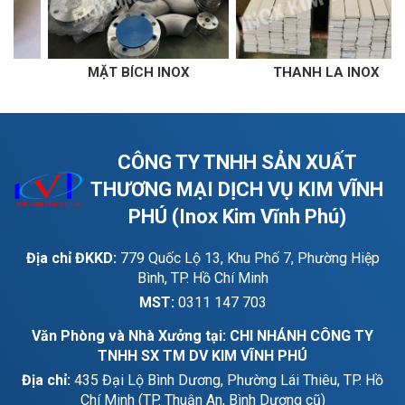
ÍCH INOX
THANH LA INOX
THANH V 
CÔNG TY TNHH SẢN XUẤT
THƯƠNG MẠI DỊCH VỤ KIM VĨNH
PHÚ (Inox Kim Vĩnh Phú)
Địa chỉ ĐKKD:
779 Quốc Lộ 13, Khu Phố 7, Phường Hiệp
Bình, TP. Hồ Chí Minh
MST:
0311 147 703
Văn Phòng và Nhà Xưởng tại: CHI NHÁNH CÔNG TY
TNHH SX TM DV KIM VĨNH PHÚ
Địa chỉ:
435 Đại Lộ Bình Dương, Phường Lái Thiêu, TP. Hồ
Chí Minh (TP. Thuận An, Bình Dương cũ)