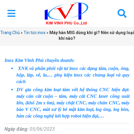
Trang Chủ
»
Tin tức inox
»
Máy hàn MIG dùng khí gì? Nên sử dụng loại
khí nào?
Inox Kim Vĩnh Phú chuyên doanh:
XNK và phân phối vật tư inox các dạng tấm, cuộn, ống,
hộp, láp, vê, la,… phụ kiện inox các chủng loại và quy
cách
DV gia công kim loại tấm với hệ thống CNC hiện đại:
máy cán cắt cuộn – tấm, máy cắt CNC laser công suất
lớn, (khổ 2m x 6m), máy chặt CNC, máy chấn CNC, máy
bào V CNC, mài xử lý bề mặt kim loại, log ống, log bồn,
hàn các công nghệ kết hợp robot hiện đại,…
Ngày đăng:
05/06/2023