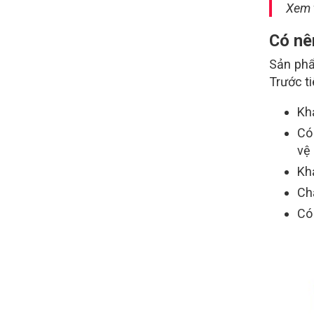
Xem 
Có nê
Sản phẩ
Trước t
Kh
Có
vệ
Kh
Chấ
Có