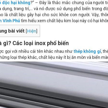
ó độc hại không
?” – Đây là thắc mắc chung của người t
a dụng, trang trí,… và nó được sử dụng phổ biến trong đ
o là chất liệu gây hại cho sức khỏe con người. Vậy, thô
m Vĩnh Phú
tìm hiểu xem chất liệu kim loại này có hại kh
ung bài viết
[
Hiện
]
à gì? Các loại inox phổ biến
ợc gọi với nhiều cái tên khác nhau như
thép không gỉ
, t
hững loại thép khác, chất liệu này ít bị ăn mòn và biến m