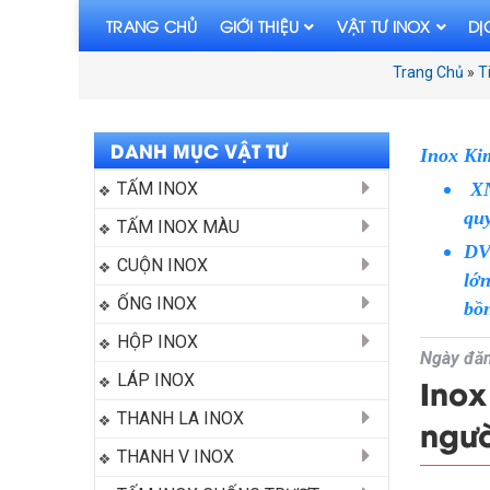
TRANG CHỦ
GIỚI THIỆU
VẬT TƯ INOX
DỊ
Trang Chủ
»
T
DANH MỤC VẬT TƯ
Inox Ki
TẤM INOX
XNK
qu
TẤM INOX MÀU
DV
CUỘN INOX
lớ
ỐNG INOX
bồn
HỘP INOX
Ngày đăn
LÁP INOX
Inox
THANH LA INOX
ngư
THANH V INOX