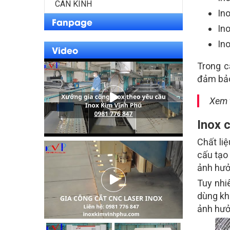
CAN KÍNH
In
Fanpage
In
In
Video
Trong c
đảm bảo
Xem 
Inox 
Chất li
cấu tạo
ảnh hưở
Tuy nhi
dùng kh
ảnh hưở