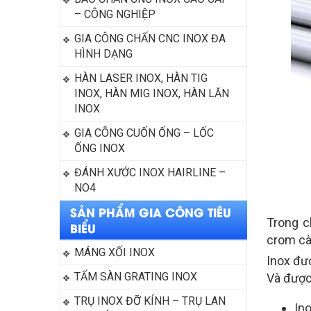
– CÔNG NGHIỆP
GIA CÔNG CHẤN CNC INOX ĐA 
HÌNH DẠNG
HÀN LASER INOX, HÀN TIG 
INOX, HÀN MIG INOX, HÀN LĂN 
INOX
GIA CÔNG CUỐN ỐNG – LỐC 
ỐNG INOX
ĐÁNH XƯỚC INOX HAIRLINE – 
NO4
SẢN PHẨM GIA CÔNG TIÊU
Trong c
BIỂU
crom cà
MÁNG XỐI INOX
Inox đư
TẤM SÀN GRATING INOX
Và được 
TRỤ INOX ĐỠ KÍNH – TRỤ LAN 
In