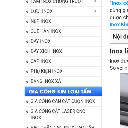
TẤM INOX CHỐNG TRƯỢT
“
Inox c
dùng gi
LƯỚI INOX
được ch
NẸP INOX
Inox Ki
QUE HÀN INOX
Nội d
DÂY INOX
Inox l
DÂY XÍCH INOX
Inox đư
CÁP INOX
So với n
PHỤ KIỆN INOX
BĂNG INOX XẢ
GIA CÔNG KIM LOẠI TẤM
GIA CÔNG CÁN CẮT CUỘN INOX
GIA CÔNG CẮT LASER CNC 
INOX
BÀO CHẤN CNC INOX CAO CẤP 