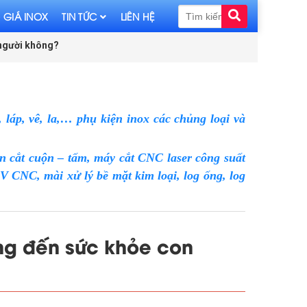
 GIÁ INOX
TIN TỨC
LIÊN HỆ
 người không?
láp, vê, la,… phụ kiện inox các chủng loại và
n cắt cuộn – tấm, máy cắt CNC laser công suất
CNC, mài xử lý bề mặt kim loại, log ống, log
ng đến sức khỏe con