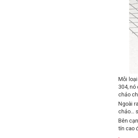
Mỗi loạ
304, nó
chảo ch
Ngoài r
chảo… s
Bên cạn
tín cao