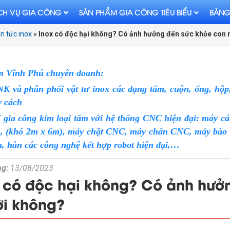
CH VỤ GIA CÔNG
SẢN PHẨM GIA CÔNG TIÊU BIỂU
BẢNG
in tức inox
»
Inox có độc hại không? Có ảnh hưởng đến sức khỏe con
m Vĩnh Phú chuyên doanh:
 và phân phối vật tư inox các dạng tấm, cuộn, ống, hộp, 
y cách
 gia công kim loại tấm với hệ thống CNC hiện đại: máy cá
n, (khổ 2m x 6m), máy chặt CNC, máy chấn CNC, máy bào V 
, hàn các công nghệ kết hợp robot hiện đại,…
g:
13/08/2023
 có độc hại không? Có ảnh hưở
ời không?