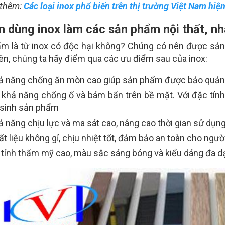
thêm:
Các loại inox phổ biến trên thị trường Việt Nam hiệ
n dùng inox làm các sản phẩm nội thất, n
m là từ inox có độc hại không? Chúng có nên được sản x
iên, chúng ta hãy điểm qua các ưu điểm sau của inox:
ả năng chống ăn mòn cao giúp sản phẩm được bảo quản l
 khả năng chống ố và bám bẩn trên bề mặt. Với đặc tính
 sinh sản phẩm
ả năng chịu lực và ma sát cao, nâng cao thời gian sử dụ
t liệu không gỉ, chịu nhiệt tốt, đảm bảo an toàn cho ngư
 tính thẩm mỹ cao, màu sắc sáng bóng và kiểu dáng đa d