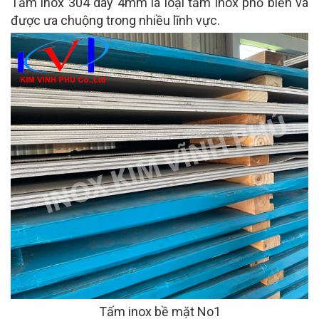
Tấm inox 304 dày 4mm là loại tấm inox phổ biến và
được ưa chuộng trong nhiều lĩnh vực.
Tấm inox bề mặt No1