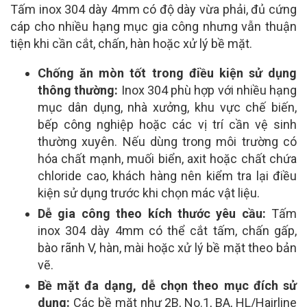
Tấm inox 304 dày 4mm có độ dày vừa phải, đủ cứng
5.0 x 3000
cáp cho nhiều hạng mục gia công nhưng vẫn thuận
39.500
43.0
(cuộn/tấm)
tiện khi cần cắt, chấn, hàn hoặc xử lý bề mặt.
5.0 x 6000
39.500
43.0
Chống ăn mòn tốt trong điều kiện sử dụng
(cuộn/tấm)
thông thường:
Inox 304 phù hợp với nhiều hạng
6.0 x 3000
39.500
43.0
mục dân dụng, nhà xưởng, khu vực chế biến,
(cuộn/tấm)
bếp công nghiệp hoặc các vị trí cần vệ sinh
6.0 x 6000
thường xuyên. Nếu dùng trong môi trường có
39.500
43.0
(cuộn/tấm)
hóa chất mạnh, muối biển, axit hoặc chất chứa
chloride cao, khách hàng nên kiểm tra lại điều
8.0 x 3000
43.0
(tấm)
kiện sử dụng trước khi chọn mác vật liệu.
Dễ gia công theo kích thước yêu cầu:
Tấm
8.0 x 6000
43.0
(tấm)
inox 304 dày 4mm có thể cắt tấm, chấn gấp,
bào rãnh V, hàn, mài hoặc xử lý bề mặt theo bản
10.0 x 3000
43.0
vẽ.
(tấm)
Bề mặt đa dạng, dễ chọn theo mục đích sử
10.0 x 6000
43.0
dụng:
Các bề mặt như 2B, No.1, BA, HL/Hairline
(tấm)