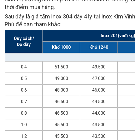
thời điểm mua hàng.
Sau đây là giá tấm inox 304 dày 4 ly tại Inox Kim Vĩnh
Phú để bạn tham khảo:
Inox 201(vnđ/kg)
Quy cách/
Độ dày
Khổ 1000
Khổ 1240
0.4
51.500
49.500
0.5
49.000
47.000
0.6
48.000
46.000
0.7
46.500
44.500
0.8
46.500
44.000
1.0
45.500
43.500
1.2
45.500
43.500