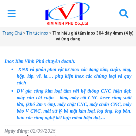
Trang Chủ
»
Tin tức inox
»
Tìm hiểu giá tấm inox 304 dày 4mm (4 ly)
và ứng dụng
Inox Kim Vĩnh Phú chuyên doanh:
XNK và phân phối vật tư inox các dạng tấm, cuộn, ống,
hộp, láp, vê, la,… phụ kiện inox các chủng loại và quy
cách
DV gia công kim loại tấm với hệ thống CNC hiện đại:
máy cán cắt cuộn – tấm, máy cắt CNC laser công suất
lớn, (khổ 2m x 6m), máy chặt CNC, máy chấn CNC, máy
bào V CNC, mài xử lý bề mặt kim loại, log ống, log bồn,
hàn các công nghệ kết hợp robot hiện đại,…
Ngày đăng:
02/09/2025