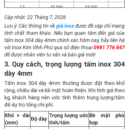
1.5
45.500
43.500
Cập nhật: 22 Tháng 7, 2026
2.0
47.000
45.000
Lưu ý: Các thông tin về
giá inox
được đề cập chỉ mang
3.0
46.000
tính chất tham khảo. Nếu bạn quan tâm đến giá của
tấm inox 304 dày 4mm chính xác hôm nay, hãy liên hệ
với Inox Kim Vĩnh Phú qua số điện thoại
0.4
48.000
46.000
0981 776 847
để được nhân viên tư vấn và báo giá mới!
0.5
46.500
44.500
3. Quy cách, trọng lượng tấm inox 304
0.6
45.500
43.500
dày 4mm
0.8
43.500
41.500
Tấm inox 304 dày 4mm thường được đặt theo khổ
1.0
43.000
41.000
rộng, chiều dài và bề mặt hoàn thiện. Khi tính giá theo
kg, khách hàng nên ước tính thêm trọng lượng/tấm
1.2
43.000
41.000
để dự trù tổng chi phí.
1.5
43.000
41.000
Khổ × dài
Trọng lượng ước
Bề mặt phù
Độ dày
2.0
43.000
41.000
(mm)
tính/tấm
hợp