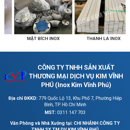
 INOX
THANH LA INOX
THANH V INO
CÔNG TY TNHH SẢN XUẤT
THƯƠNG MẠI DỊCH VỤ KIM VĨNH
PHÚ (Inox Kim Vĩnh Phú)
Địa chỉ ĐKKD:
779 Quốc Lộ 13, Khu Phố 7, Phường Hiệp
Bình, TP. Hồ Chí Minh
MST:
0311 147 703
Văn Phòng và Nhà Xưởng tại: CHI NHÁNH CÔNG TY
TNHH SX TM DV KIM VĨNH PHÚ