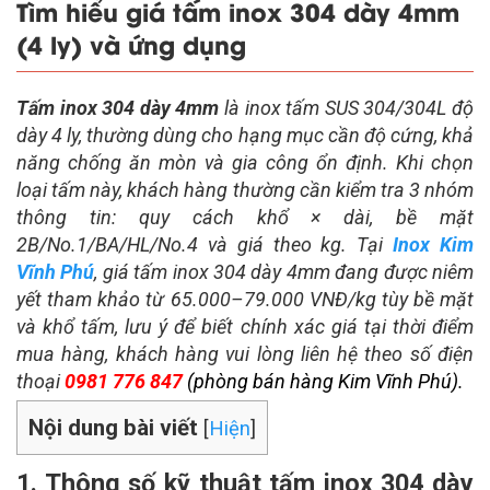
Tìm hiểu giá tấm inox 304 dày 4mm
(4 ly) và ứng dụng
Tấm inox 304 dày 4mm
là inox tấm SUS 304/304L độ
dày 4 ly, thường dùng cho hạng mục cần độ cứng, khả
năng chống ăn mòn và gia công ổn định. Khi chọn
loại tấm này, khách hàng thường cần kiểm tra 3 nhóm
thông tin: quy cách khổ × dài, bề mặt
2B/No.1/BA/HL/No.4 và giá theo kg. Tại
Inox Kim
Vĩnh Phú
, giá tấm inox 304 dày 4mm đang được niêm
yết tham khảo từ
65.000–79.000 VNĐ/kg
tùy bề mặt
và khổ tấm, lưu ý để biết chính xác giá tại thời điểm
mua hàng, khách hàng vui lòng liên hệ theo số điện
thoại
0981 776 847
(phòng bán hàng Kim Vĩnh Phú).
Nội dung bài viết
[
Hiện
]
1. Thông số kỹ thuật tấm inox 304 dày