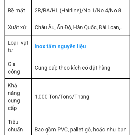
Bề mặt
2B/BA/HL (Hairline)/No.1/No.4/No.8
Xuất xứ
Châu Âu, Ấn Độ, Hàn Quốc, Đài Loan,…
Loại vật
Inox tấm nguyên liệu
tư
Gia
Cung cấp theo kích cỡ đặt hàng
công
Khả
năng
1,000 Ton/Tons/Thang
cung
cấp
Tiêu
chuẩn
Bao gồm PVC, pallet gỗ, hoặc như bạn