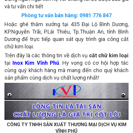
và tư vấn chi tiết
Phòng tư vấn bán hàng: 0981 776 847
Hoặc ghé thăm xưởng tại 435 Đại Lộ Bình Dương,
KP.Nguyễn Trãi, P.Lái Thiêu, Tp.Thuận An, tỉnh Bình
Dương để trực tiếp quan sát quy trình gia công cắt
chữ kim loại.
Trên đây là các thông tin về dịch vụ
cắt chữ kim loại
tại
Inox Kim Vĩnh Phú
. Hy vọng có cơ hội hợp tác
cùng quý khách hàng mà mang đến cho quý khách
sản phẩm cùng dịch vụ chất lượng nhất!
CÔNG TY TNHH SẢN XUẤT THƯƠNG MẠI DỊCH VỤ KIM
VĨNH PHÚ