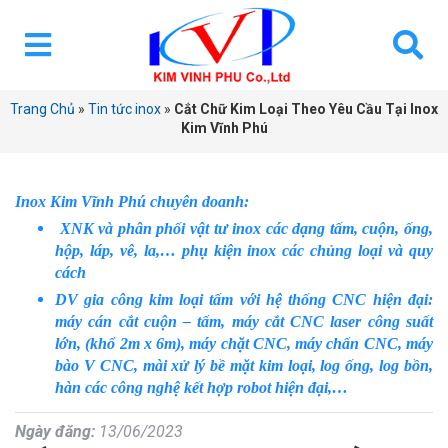
Trang Chủ
»
Tin tức inox
»
Cắt Chữ Kim Loại Theo Yêu Cầu Tại Inox
Kim Vĩnh Phú
Inox Kim Vĩnh Phú chuyên doanh:
XNK và phân phối vật tư inox các dạng tấm, cuộn, ống,
hộp, láp, vê, la,… phụ kiện inox các chủng loại và quy
cách
DV gia công kim loại tấm với hệ thống CNC hiện đại:
máy cán cắt cuộn – tấm, máy cắt CNC laser công suất
lớn, (khổ 2m x 6m), máy chặt CNC, máy chấn CNC, máy
bào V CNC, mài xử lý bề mặt kim loại, log ống, log bồn,
hàn các công nghệ kết hợp robot hiện đại,…
Ngày đăng:
13/06/2023