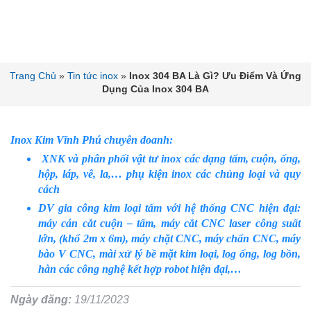
Trang Chủ
»
Tin tức inox
»
Inox 304 BA Là Gì? Ưu Điểm Và Ứng
Dụng Của Inox 304 BA
Inox Kim Vĩnh Phú chuyên doanh:
XNK và phân phối vật tư inox các dạng tấm, cuộn, ống,
hộp, láp, vê, la,… phụ kiện inox các chủng loại và quy
cách
DV gia công kim loại tấm với hệ thống CNC hiện đại:
máy cán cắt cuộn – tấm, máy cắt CNC laser công suất
lớn, (khổ 2m x 6m), máy chặt CNC, máy chấn CNC, máy
bào V CNC, mài xử lý bề mặt kim loại, log ống, log bồn,
hàn các công nghệ kết hợp robot hiện đại,…
Ngày đăng:
19/11/2023