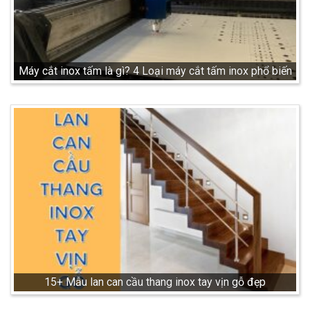
Máy cắt inox tấm là gì? 4 Loại máy cắt tấm inox phổ biến
15+ Mẫu lan can cầu thang inox tay vịn gỗ đẹp