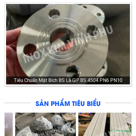
Tiêu Chuẩn Mặt Bích BS Là Gì? BS 4504 PN6 PN10
SẢN PHẨM TIÊU BIỂU