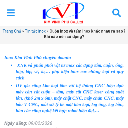
Trang Chủ
»
Tin tức inox
»
Cuộn inox và tấm inox khác nhau ra sao?
Khi nào nên sử dụng?
Inox Kim Vĩnh Phú chuyên doanh:
XNK và phân phối vật tư inox các dạng tấm, cuộn, ống,
hộp, láp, vê, la,… phụ kiện inox các chủng loại và quy
cách
DV gia công kim loại tấm với hệ thống CNC hiện đại:
máy cán cắt cuộn – tấm, máy cắt CNC laser công suất
lớn, (khổ 2m x 6m), máy chặt CNC, máy chấn CNC, máy
bào V CNC, mài xử lý bề mặt kim loại, log ống, log bồn,
hàn các công nghệ kết hợp robot hiện đại,…
Ngày đăng:
09/02/2026