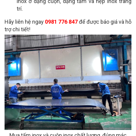
inox ở dạng cuộn, dạng tấm và nẹp inox trang
trí.
Hãy liên hệ ngay
0981 776 847
để được báo giá và hỗ
trợ chi tiết!
Mua tấm inox và cuộn inox chất lượng, đúng mác