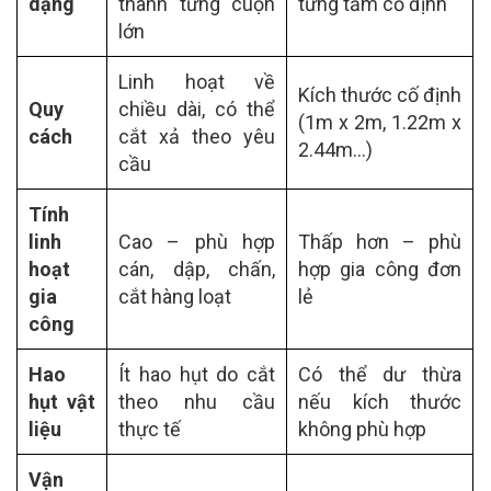
dạng
thành từng cuộn
từng tấm cố định
lớn
Linh hoạt về
Kích thước cố định
Quy
chiều dài, có thể
(1m x 2m, 1.22m x
cách
cắt xả theo yêu
2.44m…)
cầu
Tính
linh
Cao – phù hợp
Thấp hơn – phù
hoạt
cán, dập, chấn,
hợp gia công đơn
gia
cắt hàng loạt
lẻ
công
Hao
Ít hao hụt do cắt
Có thể dư thừa
hụt vật
theo nhu cầu
nếu kích thước
liệu
thực tế
không phù hợp
Vận