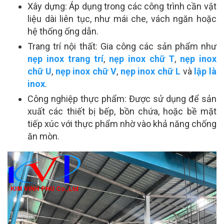
Xây dựng: Áp dụng trong các công trình cần vật
liệu dài liên tục, như mái che, vách ngăn hoặc
hệ thống ống dẫn.
Trang trí nội thất: Gia công các sản phẩm như
nẹp inox trang trí
,
nẹp inox chữ T
,
nẹp inox
chữ U
,
nẹp inox chữ V
,
nẹp inox chữ L
và
lập là
inox
.
Công nghiệp thực phẩm: Được sử dụng để sản
xuất các thiết bị bếp, bồn chứa, hoặc bề mặt
tiếp xúc với thực phẩm nhờ vào khả năng chống
ăn mòn.