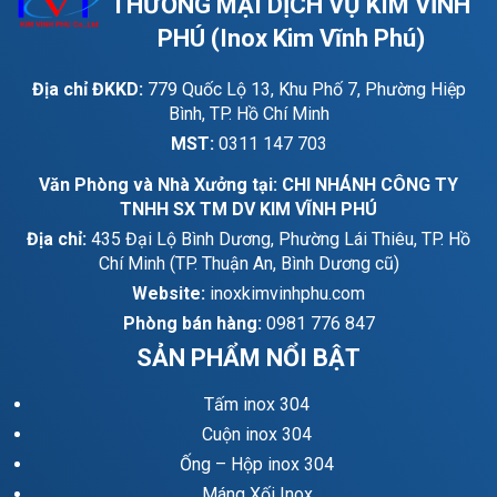
THƯƠNG MẠI DỊCH VỤ KIM VĨNH
PHÚ (Inox Kim Vĩnh Phú)
Địa chỉ ĐKKD:
779 Quốc Lộ 13, Khu Phố 7, Phường Hiệp
Bình, TP. Hồ Chí Minh
MST:
0311 147 703
Văn Phòng và Nhà Xưởng tại: CHI NHÁNH CÔNG TY
TNHH SX TM DV KIM VĨNH PHÚ
Địa chỉ:
435 Đại Lộ Bình Dương, Phường Lái Thiêu, TP. Hồ
Chí Minh (TP. Thuận An, Bình Dương cũ)
Website:
inoxkimvinhphu.com
Phòng bán hàng:
0981 776 847
SẢN PHẨM NỔI BẬT
Tấm inox 304
Cuộn inox 304
Ống – Hộp inox 304
Máng Xối Inox