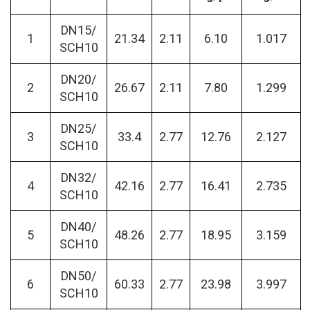
DN15/
1
21.34
2.11
6.10
1.017
SCH10
DN20/
2
26.67
2.11
7.80
1.299
SCH10
DN25/
3
33.4
2.77
12.76
2.127
SCH10
DN32/
4
42.16
2.77
16.41
2.735
SCH10
DN40/
5
48.26
2.77
18.95
3.159
SCH10
DN50/
6
60.33
2.77
23.98
3.997
SCH10