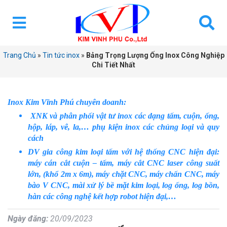
Trang Chủ
»
Tin tức inox
»
Bảng Trọng Lượng Ống Inox Công Nghiệp
Chi Tiết Nhất
Inox Kim Vĩnh Phú chuyên doanh:
XNK và phân phối vật tư inox các dạng tấm, cuộn, ống,
hộp, láp, vê, la,… phụ kiện inox các chủng loại và quy
cách
DV gia công kim loại tấm với hệ thống CNC hiện đại:
máy cán cắt cuộn – tấm, máy cắt CNC laser công suất
lớn, (khổ 2m x 6m), máy chặt CNC, máy chấn CNC, máy
bào V CNC, mài xử lý bề mặt kim loại, log ống, log bồn,
hàn các công nghệ kết hợp robot hiện đại,…
Ngày đăng:
20/09/2023