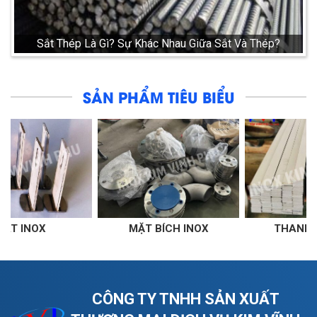
Sắt Thép Là Gì? Sự Khác Nhau Giữa Sắt Và Thép?
SẢN PHẨM TIÊU BIỂU
MẶT BÍCH INOX
THANH LA INOX
CÔNG TY TNHH SẢN XUẤT