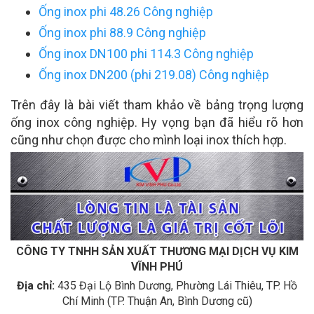
Ống inox phi 48.26 Công nghiệp
Ống inox phi 88.9 Công nghiệp
Ống inox DN100 phi 114.3 Công nghiệp
Ống inox DN200 (phi 219.08) Công nghiệp
Trên đây là bài viết tham khảo về bảng trọng lượng
ống inox công nghiệp. Hy vọng bạn đã hiểu rõ hơn
cũng như chọn được cho mình loại inox thích hợp.
CÔNG TY TNHH SẢN XUẤT THƯƠNG MẠI DỊCH VỤ KIM
VĨNH PHÚ
Địa chỉ:
435 Đại Lộ Bình Dương, Phường Lái Thiêu, TP. Hồ
Chí Minh (TP. Thuận An, Bình Dương cũ)