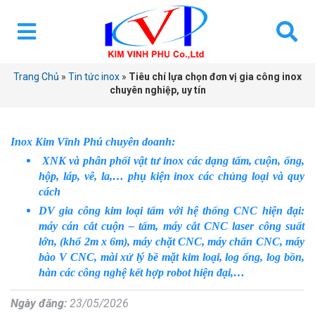
Trang Chủ
»
Tin tức inox
»
Tiêu chí lựa chọn đơn vị gia công inox
chuyên nghiệp, uy tín
Inox Kim Vĩnh Phú chuyên doanh:
XNK và phân phối vật tư inox các dạng tấm, cuộn, ống,
hộp, láp, vê, la,… phụ kiện inox các chủng loại và quy
cách
DV gia công kim loại tấm với hệ thống CNC hiện đại:
máy cán cắt cuộn – tấm, máy cắt CNC laser công suất
lớn, (khổ 2m x 6m), máy chặt CNC, máy chấn CNC, máy
bào V CNC, mài xử lý bề mặt kim loại, log ống, log bồn,
hàn các công nghệ kết hợp robot hiện đại,…
Ngày đăng:
23/05/2026