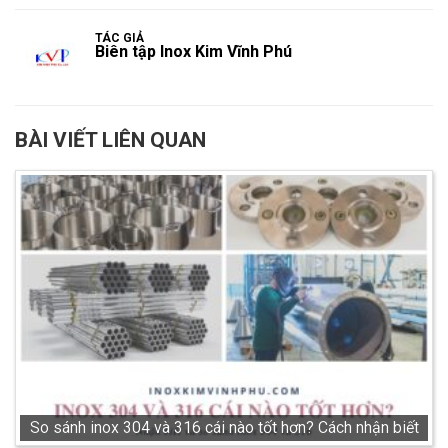
TÁC GIẢ
Biên tập Inox Kim Vĩnh Phú
BÀI VIẾT LIÊN QUAN
So sánh inox 304 và 316 cái nào tốt hơn? Cách nhận biết