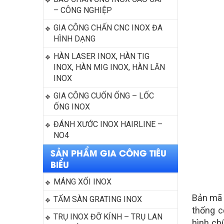
– CÔNG NGHIỆP
GIA CÔNG CHẤN CNC INOX ĐA 
HÌNH DẠNG
HÀN LASER INOX, HÀN TIG 
INOX, HÀN MIG INOX, HÀN LĂN 
INOX
GIA CÔNG CUỐN ỐNG – LỐC 
ỐNG INOX
ĐÁNH XƯỚC INOX HAIRLINE – 
NO4
SẢN PHẨM GIA CÔNG TIÊU
BIỂU
MÁNG XỐI INOX
Bản mã 
TẤM SÀN GRATING INOX
thống c
TRỤ INOX ĐỠ KÍNH – TRỤ LAN 
hình ch