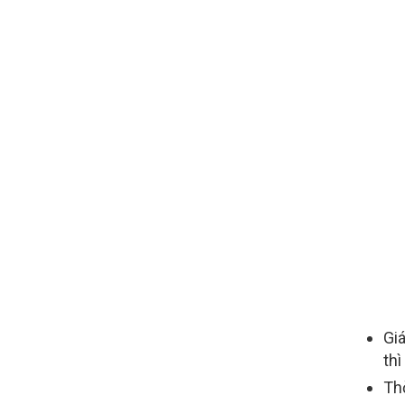
Gi
thì
Thờ