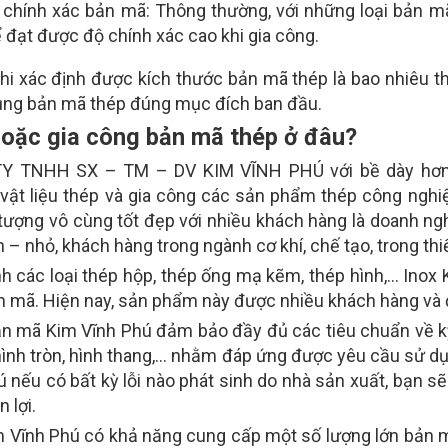
 chính xác bản mã: Thông thường, với những loại bản mã
 đạt được độ chính xác cao khi gia công.
hi xác định được kích thước bản mã thép là bao nhiêu thì
ụng bản mã thép đúng mục đích ban đầu.
oặc gia công bản mã thép ở đâu?
Y TNHH SX – TM – DV KIM VĨNH PHÚ với bề dày hơn 
vật liệu thép và gia công các sản phẩm thép công nghiệ
tượng vô cùng tốt đẹp với nhiều khách hàng là doanh ng
 – nhỏ, khách hàng trong ngành cơ khí, chế tạo, trong thiế
h các loại thép hộp, thép ống mạ kẽm, thép hình,… Inox 
n mã. Hiện nay, sản phẩm này được nhiều khách hàng và đ
n mã Kim Vĩnh Phú đảm bảo đầy đủ các tiêu chuẩn về kỹ
hình tròn, hình thang,… nhằm đáp ứng được yêu cầu sử d
 nếu có bất kỳ lỗi nào phát sinh do nhà sản xuất, bạn sẽ
n lợi.
m Vĩnh Phú có khả năng cung cấp một số lượng lớn bản m