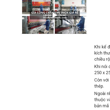
Khi kể 
kích thư
chiều rộ
Khi nói 
250 x 25
Còn với
thép.
Ngoài n
thuộc v
bản mã 