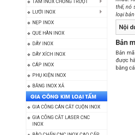
TẤM INOX CHỐNG TRƯỢT
thế, nó
LƯỚI INOX
loại bản
NẸP INOX
Nội d
QUE HÀN INOX
Bản m
DÂY INOX
Bản mã 
DÂY XÍCH INOX
được hà
CÁP INOX
bằng các
PHỤ KIỆN INOX
BĂNG INOX XẢ
GIA CÔNG KIM LOẠI TẤM
GIA CÔNG CÁN CẮT CUỘN INOX
GIA CÔNG CẮT LASER CNC 
INOX
BÀO CHẤN CNC INOX CAO CẤP 