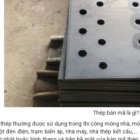
Thép bản mã là gì?
thép thường được sử dụng trong thi công móng nhà, móng
ột đèn điện, trạm biến áp, nhà máy, nhà thép kết cấu,…
ữ nhật hoặc hình thang và trên bề mặt của bản mã thép