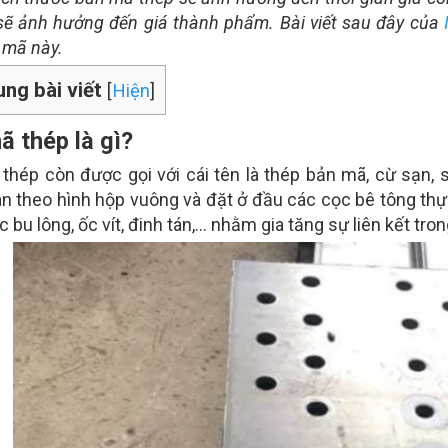
 sẽ ảnh hưởng đến giá thành phẩm. Bài viết sau đây của
 mã này.
ung bài viết
[
Hiện
]
ã thép là gì?
thép còn được gọi với cái tên là thép bản mã, cừ sạn,
n theo hình hộp vuông và đặt ở đầu các cọc bê tông thực
 bu lông, ốc vít, đinh tán,… nhằm gia tăng sự liên kết tr