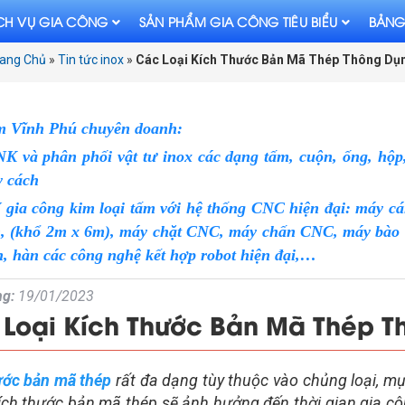
CH VỤ GIA CÔNG
SẢN PHẨM GIA CÔNG TIÊU BIỂU
BẢNG
ang Chủ
»
Tin tức inox
»
Các Loại Kích Thước Bản Mã Thép Thông Dụ
m Vĩnh Phú chuyên doanh:
 và phân phối vật tư inox các dạng tấm, cuộn, ống, hộp, 
y cách
 gia công kim loại tấm với hệ thống CNC hiện đại: máy cá
n, (khổ 2m x 6m), máy chặt CNC, máy chấn CNC, máy bào V 
, hàn các công nghệ kết hợp robot hiện đại,…
g:
19/01/2023
Loại Kích Thước Bản Mã Thép 
ước bản mã thép
rất đa dạng tùy thuộc vào chủng loại, m
ích thước bản mã thép sẽ ảnh hưởng đến thời gian gia cô