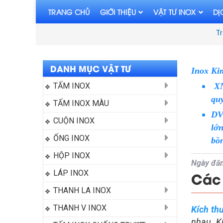
TRANG CHỦ
GIỚI THIỆU
VẬT TƯ INOX
DỊ
Tr
DANH MỤC VẬT TƯ
Inox Ki
TẤM INOX
XNK
qu
TẤM INOX MÀU
DV
CUỘN INOX
lớ
ỐNG INOX
bồn
HỘP INOX
Ngày đăn
LÁP INOX
Các 
THANH LA INOX
THANH V INOX
Kích th
nhau. K