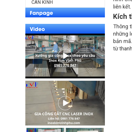
CAN KÍNH
liên kế
Fanpage
Kích 
Thông t
Video
những l
bản mã.
từ than