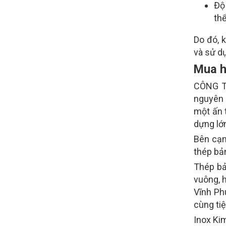
Độ
thể
Do đó, k
và sử d
Mua h
CÔNG T
nguyên 
một ấn 
dựng lớn
Bên cạn
thép bả
Thép bả
vuông, 
Vĩnh Phú
cùng tiệ
Inox Ki