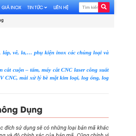
 GIÁ INOX
TIN TỨC
LIÊN HỆ
ng
láp, vê, la,… phụ kiện inox các chủng loại và
n cắt cuộn – tấm, máy cắt CNC laser công suất
CNC, mài xử lý bề mặt kim loại, log ống, log
Thông Dụng
ục đích sử dụng sẽ có những loại bản mã khác
ng và độ chính xác của bản mã. Cũng chính vì