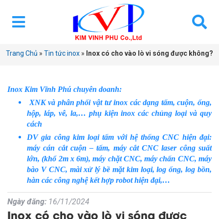
Trang Chủ
»
Tin tức inox
»
Inox có cho vào lò vi sóng được không?
Inox Kim Vĩnh Phú chuyên doanh:
XNK và phân phối vật tư inox các dạng tấm, cuộn, ống,
hộp, láp, vê, la,… phụ kiện inox các chủng loại và quy
cách
DV gia công kim loại tấm với hệ thống CNC hiện đại:
máy cán cắt cuộn – tấm, máy cắt CNC laser công suất
lớn, (khổ 2m x 6m), máy chặt CNC, máy chấn CNC, máy
bào V CNC, mài xử lý bề mặt kim loại, log ống, log bồn,
hàn các công nghệ kết hợp robot hiện đại,…
Ngày đăng:
16/11/2024
Inox có cho vào lò vi sóng được