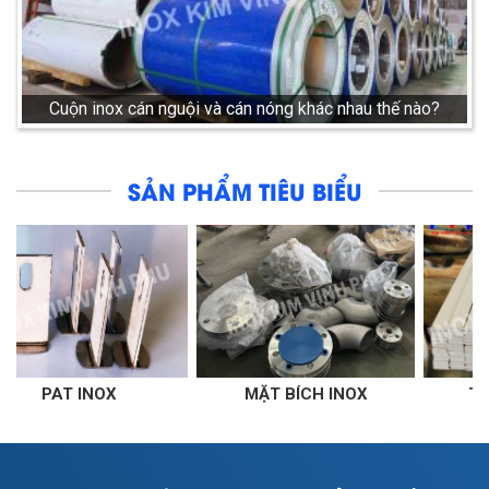
Cuộn inox cán nguội và cán nóng khác nhau thế nào?
SẢN PHẨM TIÊU BIỂU
MẶT BÍCH INOX
THANH LA INOX