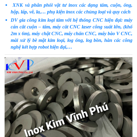
XNK và phân phối vật tư inox các dạng tấm, cuộn, ống,
hộp, láp, vê, la,… phụ kiện inox các chủng loại và quy cách
DV gia công kim loại tấm với hệ thống CNC hiện đại: máy
cán cắt cuộn – tấm, máy cắt CNC laser công suất lớn, (khổ
2m x 6m), máy chặt CNC, máy chấn CNC, máy bào V CNC,
mài xử lý bề mặt kim loại, log ống, log bồn, hàn các công
nghệ kết hợp robot hiện đại,…