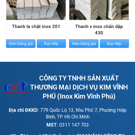
C
Thanh la chặt inox 201
Thanh v inox chấn dập
430
Xem bảng giá
Đọc tiếp
Xem bảng giá
Đọc tiếp
CÔNG TY TNHH SẢN XUẤT
THƯƠNG MẠI DỊCH VỤ KIM VĨNH
PHÚ (Inox Kim Vĩnh Phú)
Địa chỉ ĐKKD:
779 Quốc Lộ 13, Khu Phố 7, Phường Hiệp
Bình, TP. Hồ Chí Minh
MST:
0311 147 703