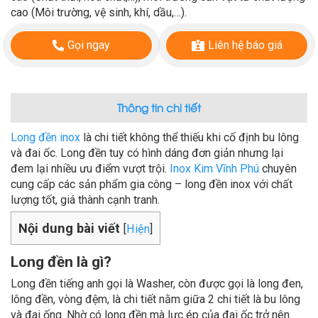
cao (Môi trường, vệ sinh, khí, dầu,…).
Gọi ngay
Liên hệ báo giá
Thông tin chi tiết
Long đền inox
là chi tiết không thể thiếu khi cố định bu lông
và đai ốc. Long đền tuy có hình dáng đơn giản nhưng lại
đem lại nhiều ưu điểm vượt trội.
Inox Kim Vĩnh Phú
chuyên
cung cấp các sản phẩm gia công – long đền inox với chất
lượng tốt, giá thành cạnh tranh.
Nội dung bài viết
[
Hiện
]
Long đền là gì?
Long đền tiếng anh gọi là Washer, còn được gọi là long đen,
lông đền, vòng đệm, là chi tiết nằm giữa 2 chi tiết là bu lông
và đai ống. Nhờ có long đền mà lực ép của đai ốc trở nên