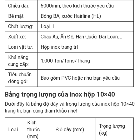
Chiều dài:
6000mm, theo kích thước yêu cầu
Bề mặt:
Bóng BA, xước Hairline (HL)
Chất lượng:
Loại 1
Xuất xứ:
Châu Âu, Ấn Độ, Hàn Quốc, Đài Loan,…
Loại vật tư:
Hộp inox trang trí
Khả năng
1,000 Ton/Tons/Thang
cung cấp:
Tiêu chuẩn
Bao gồm PVC hoặc như bạn yêu cầu
đóng gói:
Bảng trọng lượng của inox hộp 10×40
Dưới đây là bảng độ dày và trọng lượng của inox hộp 10×40
trang trí, bạn cùng tham khảo nhé!
Kích
Trọng lượng
Loại
thước
Độ dày (mm)
(kg)
(mm)