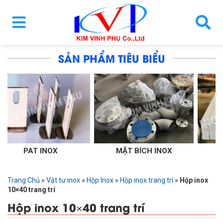
SẢN PHẨM TIÊU BIỂU
OX
MẶT BÍCH INOX
THANH LA INO
Trang Chủ
»
Vật tư inox
»
Hộp Inox
»
Hộp inox trang trí
»
Hộp inox
10×40 trang trí
Hộp inox 10×40 trang trí