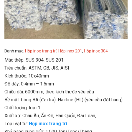
Danh mục:
Hộp inox trang trí
,
Hộp inox 201
,
Hộp inox 304
Mác thép: SUS 304, SUS 201
Tiêu chuẩn: ASTM, GB, JIS, AISI
Kích thước: 10x40mm
Độ dày: 0.4mm – 1.5mm
Chiều dài: 6000mm, theo kích thước yêu cầu
Bề mặt: bóng BA (đại trà), Hairline (HL) (yêu cầu đặt hàng)
Chất lượng: loại 1
Xuất xứ: Châu Âu, Ấn Độ, Hàn Quốc, Đài Loan,…
Loại vật tư:
Hộp inox trang trí
Khả năng cung cấp: 1,000 Ton/Tons/Thang