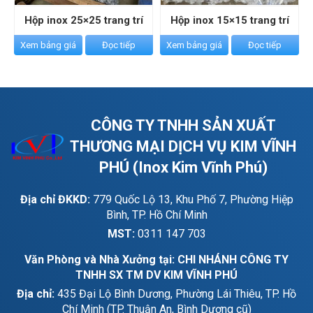
Hộp inox 25×25 trang trí
Hộp inox 15×15 trang trí
Xem bảng giá
Đọc tiếp
Xem bảng giá
Đọc tiếp
CÔNG TY TNHH SẢN XUẤT
THƯƠNG MẠI DỊCH VỤ KIM VĨNH
PHÚ (Inox Kim Vĩnh Phú)
Địa chỉ ĐKKD:
779 Quốc Lộ 13, Khu Phố 7, Phường Hiệp
Bình, TP. Hồ Chí Minh
MST:
0311 147 703
Văn Phòng và Nhà Xưởng tại: CHI NHÁNH CÔNG TY
TNHH SX TM DV KIM VĨNH PHÚ
Địa chỉ:
435 Đại Lộ Bình Dương, Phường Lái Thiêu, TP. Hồ
Chí Minh (TP. Thuận An, Bình Dương cũ)