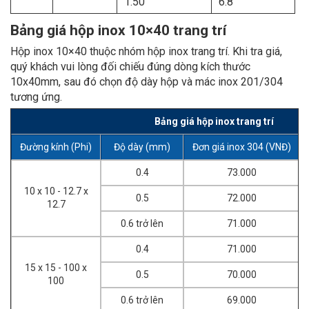
1.50
6.8
Bảng giá hộp inox 10×40 trang trí
Hộp inox 10×40 thuộc nhóm hộp inox trang trí. Khi tra giá,
quý khách vui lòng đối chiếu đúng dòng kích thước
10x40mm, sau đó chọn độ dày hộp và mác inox 201/304
tương ứng.
Bảng giá hộp inox trang trí
Đường kính (Phi)
Độ dày (mm)
Đơn giá inox 304 (VNĐ)
0.4
73.000
10 x 10 - 12.7 x
0.5
72.000
12.7
0.6 trở lên
71.000
0.4
71.000
15 x 15 - 100 x
0.5
70.000
100
0.6 trở lên
69.000