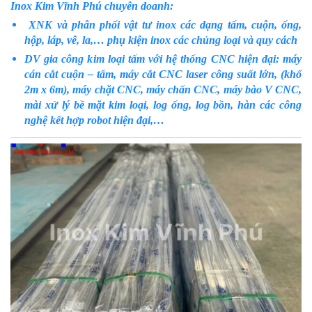
Inox Kim Vĩnh Phú chuyên doanh:
XNK và phân phối vật tư inox các dạng tấm, cuộn, ống,
hộp, láp, vê, la,… phụ kiện inox các chủng loại và quy cách
DV gia công kim loại tấm với hệ thống CNC hiện đại: máy
cán cắt cuộn – tấm, máy cắt CNC laser công suất lớn, (khổ
2m x 6m), máy chặt CNC, máy chấn CNC, máy bào V CNC,
mài xử lý bề mặt kim loại, log ống, log bồn, hàn các công
nghệ kết hợp robot hiện đại,…