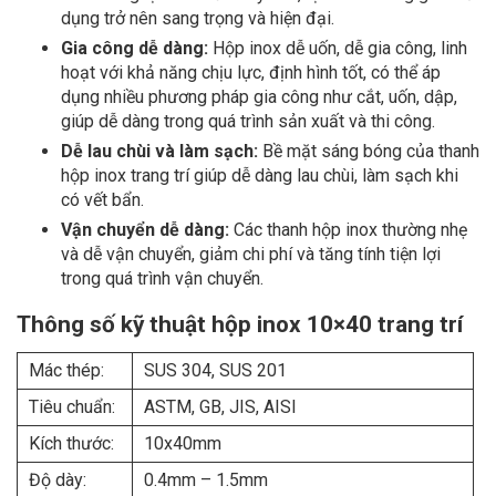
dụng trở nên sang trọng và hiện đại.
Gia công dễ dàng:
Hộp inox dễ uốn, dễ gia công, linh
hoạt với khả năng chịu lực, định hình tốt, có thể áp
dụng nhiều phương pháp gia công như cắt, uốn, dập,
giúp dễ dàng trong quá trình sản xuất và thi công.
Dễ lau chùi và làm sạch:
Bề mặt sáng bóng của thanh
hộp inox trang trí giúp dễ dàng lau chùi, làm sạch khi
có vết bẩn.
Vận chuyển dễ dàng:
Các thanh hộp inox thường nhẹ
và dễ vận chuyển, giảm chi phí và tăng tính tiện lợi
trong quá trình vận chuyển.
Thông số kỹ thuật hộp inox 10×40 trang trí
Mác thép:
SUS 304, SUS 201
Tiêu chuẩn:
ASTM, GB, JIS, AISI
Kích thước:
10x40mm
Độ dày:
0.4mm – 1.5mm