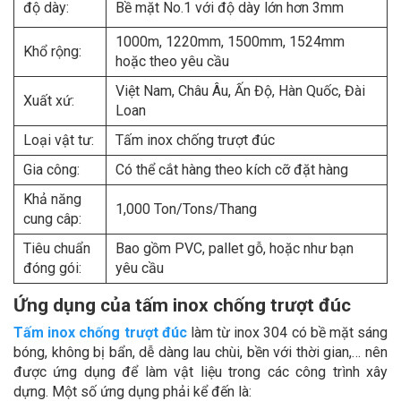
độ dày:
Bề mặt No.1 với độ dày lớn hơn 3mm
1000m, 1220mm, 1500mm, 1524mm
Khổ rộng:
hoặc theo yêu cầu
Việt Nam, Châu Âu, Ấn Độ, Hàn Quốc, Đài
Xuất xứ:
Loan
Loại vật tư:
Tấm inox chống trượt đúc
Gia công:
Có thể cắt hàng theo kích cỡ đặt hàng
Khả năng
1,000 Ton/Tons/Thang
cung câp:
Tiêu chuẩn
Bao gồm PVC, pallet gỗ, hoặc như bạn
đóng gói:
yêu cầu
Ứng dụng của tấm inox chống trượt đúc
Tấm inox chống trượt đúc
làm từ inox 304 có bề mặt sáng
bóng, không bị bẩn, dễ dàng lau chùi, bền với thời gian,… nên
được ứng dụng để làm vật liệu trong các công trình xây
dựng. Một số ứng dụng phải kể đến là: