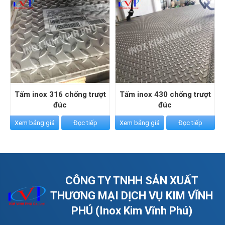
Tấm inox 316 chống trượt
Tấm inox 430 chống trượt
đúc
đúc
Xem bảng giá
Đọc tiếp
Xem bảng giá
Đọc tiếp
CÔNG TY TNHH SẢN XUẤT
THƯƠNG MẠI DỊCH VỤ KIM VĨNH
PHÚ (Inox Kim Vĩnh Phú)