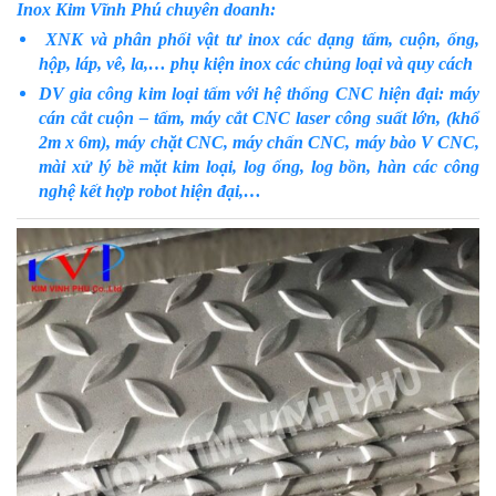
Inox Kim Vĩnh Phú chuyên doanh:
XNK và phân phối vật tư inox các dạng tấm, cuộn, ống,
hộp, láp, vê, la,… phụ kiện inox các chủng loại và quy cách
DV gia công kim loại tấm với hệ thống CNC hiện đại: máy
cán cắt cuộn – tấm, máy cắt CNC laser công suất lớn, (khổ
2m x 6m), máy chặt CNC, máy chấn CNC, máy bào V CNC,
mài xử lý bề mặt kim loại, log ống, log bồn, hàn các công
nghệ kết hợp robot hiện đại,…