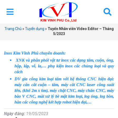
Trang Chủ
»
Tuyển dụng
»
Tuyển Nhân viên Video Editor – Tháng
5/2023
Inox Kim Vĩnh Phú chuyên doanh:
XNK và phân phối vật tư inox các dạng tấm, cuộn, ống,
hộp, láp, vê, la,… phụ kiện inox các chủng loại và quy
cách
DV gia công kim loại tấm với hệ thống CNC hiện đại:
máy cán cắt cuộn – tấm, máy cắt CNC laser công suất
lớn, (khổ 2m x 6m), máy chặt CNC, máy chấn CNC, máy
bào V CNC, mài xử lý bề mặt kim loại, log ống, log bồn,
hàn các công nghệ kết hợp robot hiện đại,…
Ngày đăng:
19/05/2023