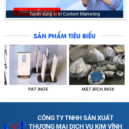
Tuyển dụng vị trí Content Marketing
SẢN PHẨM TIÊU BIỂU
PAT INOX
MẶT BÍCH INOX
THA
CÔNG TY TNHH SẢN XUẤT
THƯƠNG MẠI DỊCH VỤ KIM VĨNH