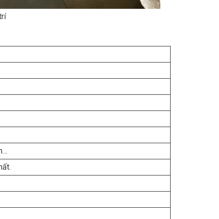
rí
am…
hất.