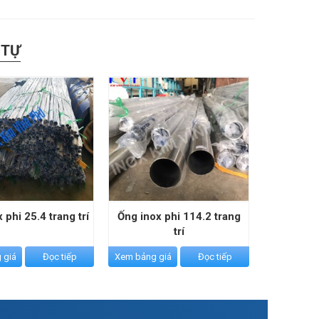
 TỰ
 phi 25.4 trang trí
Ống inox phi 114.2 trang
trí
 giá
Đọc tiếp
Xem bảng giá
Đọc tiếp