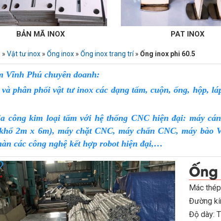
 INOX
PAT INOX
ủ
»
Vật tư inox
»
Ống inox
»
Ống inox trang trí
»
Ống inox phi 60.5
m Vĩnh Phú chuyên doanh:
à phân phối vật tư inox các dạng tấm, cuộn, ống, hộp, láp
a công kim loại tấm với hệ thống CNC hiện đại: máy cán
(khổ 2m x 6m), máy chặt CNC, máy chấn CNC, máy bào V C
hàn các công nghệ kết hợp robot hiện đại,…
Ống 
Mác thép
Đường kín
Độ dày: 