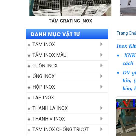
TẤM GRATING INOX
BẢN MÃ
DANH MỤC VẬT TƯ
Trang Ch
TẤM INOX
Inox Ki
TẤM INOX MÀU
XNK v
cách
CUỘN INOX
DV gi
ỐNG INOX
lớn, 
HỘP INOX
bồn, 
LÁP INOX
THANH LA INOX
THANH V INOX
TẤM INOX CHỐNG TRƯỢT