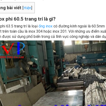
ng bài viết
[
Hiện
]
x phi 60.5 trang trí là gì?
hi 63.5 trang trí là loại
ống inox
có đường kính ngoài là 60.5mm 
t trên toàn cầu là inox 304 hoặc inox 201. Với những ưu điểm xuấ
 được sử dụng phổ biến trong cả lĩnh vực công nghiệp và dân dụ