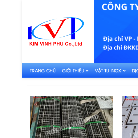
TRANG CHỦ
GIỚI THIỆU
VẬT TƯ INOX
DỊ