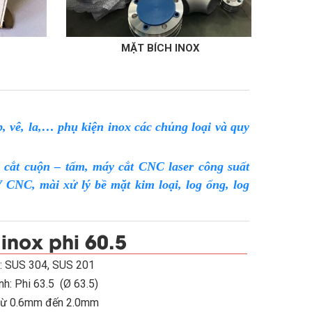
MẶT BÍCH INOX
THANH L
, vê, la,… phụ kiện inox các chủng loại và quy
 cắt cuộn – tấm, máy cắt CNC laser công suất
NC, mài xử lý bề mặt kim loại, log ống, log
inox phi 60.5
: SUS 304, SUS 201
h: Phi 63.5 (Ø 63.5)
Từ 0.6mm đến 2.0mm