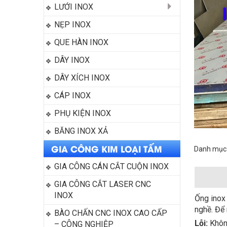
LƯỚI INOX
NẸP INOX
QUE HÀN INOX
DÂY INOX
DÂY XÍCH INOX
CÁP INOX
PHỤ KIỆN INOX
BĂNG INOX XẢ
GIA CÔNG KIM LOẠI TẤM
Danh mục
GIA CÔNG CÁN CẮT CUỘN INOX
GIA CÔNG CẮT LASER CNC 
INOX
Ống inox 
nghề. Để 
BÀO CHẤN CNC INOX CAO CẤP 
Lỗi:
Không
– CÔNG NGHIỆP