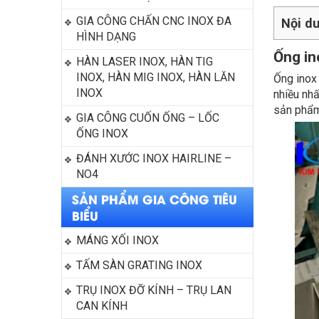
GIA CÔNG CHẤN CNC INOX ĐA 
Nội du
HÌNH DẠNG
Ống ino
HÀN LASER INOX, HÀN TIG 
INOX, HÀN MIG INOX, HÀN LĂN 
Ống inox p
INOX
nhiều nhấ
sản phẩm
GIA CÔNG CUỐN ỐNG – LỐC 
ỐNG INOX
ĐÁNH XƯỚC INOX HAIRLINE – 
NO4
SẢN PHẨM GIA CÔNG TIÊU
BIỂU
MÁNG XỐI INOX
TẤM SÀN GRATING INOX
TRỤ INOX ĐỠ KÍNH – TRỤ LAN 
CAN KÍNH