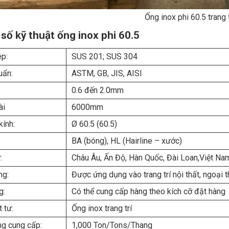
Ống inox phi 60.5 trang t
số kỹ thuật ống inox phi 60.5
p:
SUS 201; SUS 304
uẩn:
ASTM, GB, JIS, AISI
0.6 đến 2.0mm
ài
6000mm
ính:
Ø 60.5 (60.5)
BA (bóng), HL (Hairline – xước)
:
Châu Âu, Ấn Độ, Hàn Quốc, Đài Loan,Việt N
ng:
Được ứng dụng vào trang trí nội thất, ngoại t
g:
Có thể cung cấp hàng theo kích cỡ đặt hàng
 tư:
Ống inox trang trí
g cung cấp:
1,000 Ton/Tons/Thang