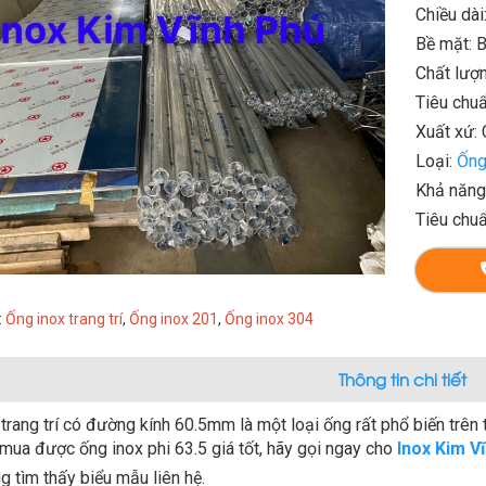
Chiều dà
Bề mặt: B
Chất lượn
Tiêu chuẩ
Xuất xứ: 
Loại:
Ống 
Khả năng
Tiêu chu
:
Ống inox trang trí
,
Ống inox 201
,
Ống inox 304
Thông tin chi tiết
trang trí có đường kính 60.5mm là một loại ống rất phổ biến trên
mua được ống inox phi 63.5 giá tốt, hãy gọi ngay cho
Inox Kim V
 tìm thấy biểu mẫu liên hệ.