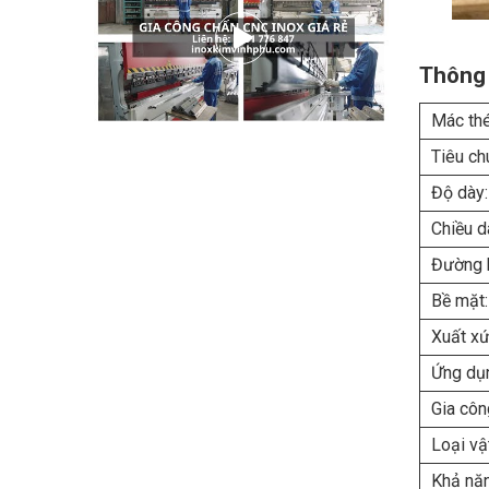
Thông 
Mác thé
Tiêu ch
Độ dày:
Chiều d
Đường k
Bề mặt:
Xuất xứ
Ứng dụ
Gia côn
Loại vật
Khả năn