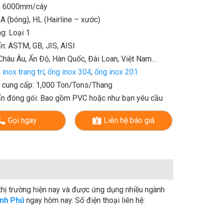
i: 6000mm/cây
A (bóng), HL (Hairline – xước)
g: Loại 1
n: ASTM, GB, JIS, AISI
Châu Âu, Ấn Độ, Hàn Quốc, Đài Loan, Việt Nam…
inox trang trí
;
ống inox 304
;
ống inox 201
 cung cấp: 1,000 Ton/Tons/Thang
ẩn đóng gói: Bao gồm PVC hoặc như bạn yêu cầu
Gọi ngay
Liên hệ báo giá
 thị trường hiện nay và được ứng dụng nhiều ngành
ĩnh Phú
ngay hôm nay. Số điện thoại liên hệ: