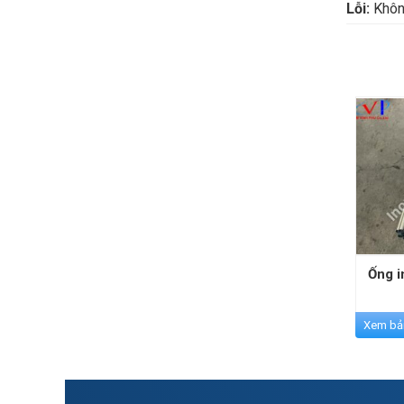
Lỗi:
Không
Ống i
Xem bả