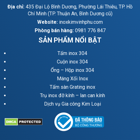
Địa chỉ:
435 Đại Lộ Bình Dương, Phường Lái Thiêu, TP. Hồ
từ 0.7 đến 2.0
69.300
Chí Minh (TP. Thuận An, Bình Dương cũ)
0,4
Website:
inoxkimvinhphu.com
Phòng bán hàng:
0981 776 847
0,5
72.300
42.7 | 42.4
SẢN PHẨM NỔI BẬT
0,6
70.800
Tấm inox 304
từ 0.7 đến 2.0
69.300
Cuộn inox 304
0,4
Ống – Hộp inox 304
0,5
72.300
Máng Xối Inox
48.6 | 48.3
Tấm sàn Grating inox
0,6
70.800
Trụ inox đỡ kính – lan can kính
từ 0.7 đến 2.0
69.300
Dịch vụ Gia công Kim Loại
0,4
0,5
72.300
50.8
0,6
70.800