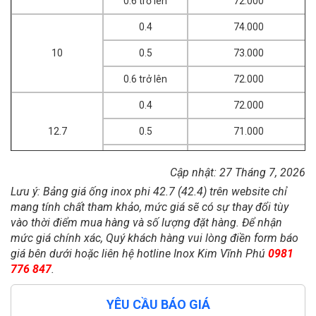
0.6 trở lên
72.000
0.4
74.000
10
0.5
73.000
0.6 trở lên
72.000
0.4
72.000
12.7
0.5
71.000
0.6 trở lên
70.000
Cập nhật: 27 Tháng 7, 2026
0.4
70.000
Lưu ý: Bảng giá ống inox phi 42.7 (42.4) trên website chỉ
mang tính chất tham khảo, mức giá sẽ có sự thay đổi tùy
15.9 | 15
0.5
69.000
vào thời điểm mua hàng và số lượng đặt hàng. Để nhận
0.6 trở lên
68.000
mức giá chính xác, Quý khách hàng vui lòng điền form báo
giá bên dưới hoặc liên hệ hotline Inox Kim Vĩnh Phú
0981
0,4
776 847
.
0,5
72.300
Phi 18
0,6
70.800