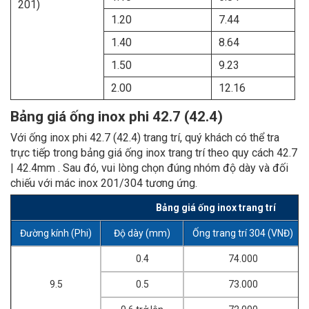
201)
1.20
7.44
1.40
8.64
1.50
9.23
2.00
12.16
Bảng giá ống inox phi 42.7 (42.4)
Với ống inox phi 42.7 (42.4) trang trí, quý khách có thể tra
trực tiếp trong bảng giá ống inox trang trí theo quy cách 42.7
| 42.4mm . Sau đó, vui lòng chọn đúng nhóm độ dày và đối
chiếu với mác inox 201/304 tương ứng.
Bảng giá ống inox trang trí
Đường kính (Phi)
Độ dày (mm)
Ống trang trí 304 (VNĐ)
0.4
74.000
9.5
0.5
73.000