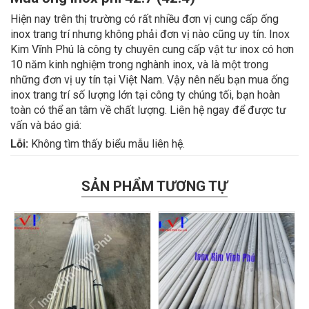
Hiện nay trên thị trường có rất nhiều đơn vị cung cấp ống
từ 0.7 đến 2.0
69.300
inox trang trí nhưng không phải đơn vị nào cũng uy tín. Inox
0,4
Kim Vĩnh Phú là công ty chuyên cung cấp vật tư inox có hơn
10 năm kinh nghiệm trong nghành inox, và là một trong
0,5
72.300
những đơn vị uy tín tại Việt Nam. Vậy nên nếu bạn mua ống
25.4
inox trang trí số lượng lớn tại công ty chúng tối, bạn hoàn
0,6
70.800
toàn có thể an tâm về chất lượng. Liên hệ ngay để được tư
từ 0.7 đến 2.0
69.300
vấn và báo giá:
Lỗi:
Không tìm thấy biểu mẫu liên hệ.
0,4
0,5
72.300
SẢN PHẨM TƯƠNG TỰ
27
0,6
70.800
từ 0.7 đến 2.0
69.300
0,4
0,5
72.300
27.2 | 26.9
0,6
70.800