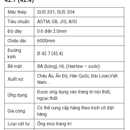
42.7 (42.4)
Mác thép:
SUS 201; SUS 304
Tiêu chuẩn:
ASTM, GB, JIS, AISI
Độ dày:
0.6 đến 2.0mm
Chiều dài
6000mm
Đường
Ø 42.7 (42.4)
kính:
Bề mặt:
BA (bóng), HL (Hairline – xước)
Châu Âu, Ấn Độ, Hàn Quốc, Đài Loan,Việt
Xuất xứ:
Nam…
Được ứng dụng vào trang trí nội thất,
Ứng dụng:
ngoại thất.
Có thể cung cấp hàng theo kích cỡ đặt
Gia công:
hàng
Loại vật tư:
Ống inox trang trí