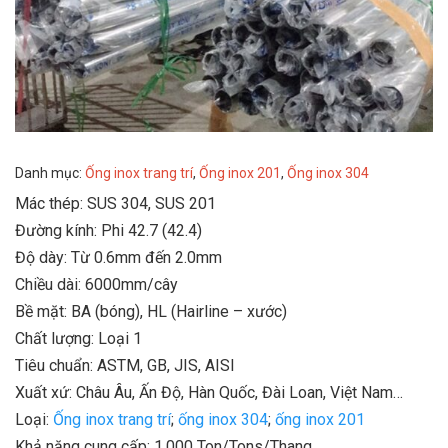
Danh mục:
Ống inox trang trí
,
Ống inox 201
,
Ống inox 304
Mác thép: SUS 304, SUS 201
Đường kính: Phi 42.7 (42.4)
Độ dày: Từ 0.6mm đến 2.0mm
Chiều dài: 6000mm/cây
Bề mặt: BA (bóng), HL (Hairline – xước)
Chất lượng: Loại 1
Tiêu chuẩn: ASTM, GB, JIS, AISI
Xuất xứ: Châu Âu, Ấn Độ, Hàn Quốc, Đài Loan, Việt Nam…
Loại:
Ống inox trang trí
;
ống inox 304
;
ống inox 201
Khả năng cung cấp: 1,000 Ton/Tons/Thang