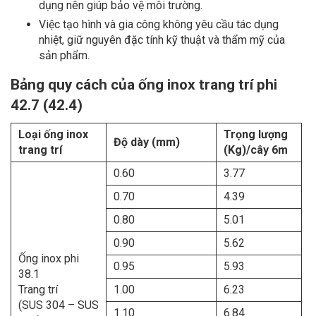
dụng nên giúp bảo vệ môi trường.
Việc tạo hình và gia công không yêu cầu tác dụng
nhiệt, giữ nguyên đặc tính kỹ thuật và thẩm mỹ của
sản phẩm.
Bảng quy cách của ống inox trang trí phi
42.7 (42.4)
Loại ống inox
Trọng lượng
Độ dày (mm)
trang trí
(Kg)/cây 6m
0.60
3.77
0.70
4.39
0.80
5.01
0.90
5.62
Ống inox phi
0.95
5.93
38.1
Trang trí
1.00
6.23
(SUS 304 – SUS
1.10
6.84