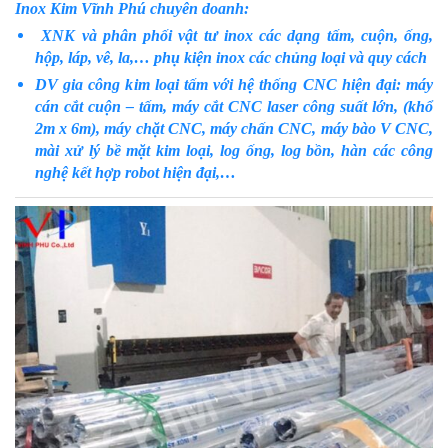
Inox Kim Vĩnh Phú chuyên doanh:
XNK và phân phối vật tư inox các dạng tấm, cuộn, ống,
hộp, láp, vê, la,… phụ kiện inox các chủng loại và quy cách
DV gia công kim loại tấm với hệ thống CNC hiện đại: máy
cán cắt cuộn – tấm, máy cắt CNC laser công suất lớn, (khổ
2m x 6m), máy chặt CNC, máy chấn CNC, máy bào V CNC,
mài xử lý bề mặt kim loại, log ống, log bồn, hàn các công
nghệ kết hợp robot hiện đại,…