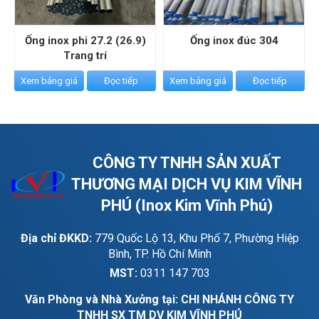
từ 0.7 đến 2.0
69.300
Ống inox phi 27.2 (26.9)
Ống inox đúc 304
0,4
Trang trí
0,5
72.300
Xem bảng giá
Đọc tiếp
Xem bảng giá
Đọc tiếp
31.8
0,6
70.800
từ 0.7 đến 2.0
69.300
0,4
CÔNG TY TNHH SẢN XUẤT
0,5
72.300
THƯƠNG MẠI DỊCH VỤ KIM VĨNH
38.1
PHÚ (Inox Kim Vĩnh Phú)
0,6
70.800
từ 0.7 đến 2.0
69.300
Địa chỉ ĐKKD:
779 Quốc Lộ 13, Khu Phố 7, Phường Hiệp
Bình, TP. Hồ Chí Minh
0,4
MST:
0311 147 703
0,5
72.300
42
Văn Phòng và Nhà Xưởng tại: CHI NHÁNH CÔNG TY
0,6
70.800
TNHH SX TM DV KIM VĨNH PHÚ